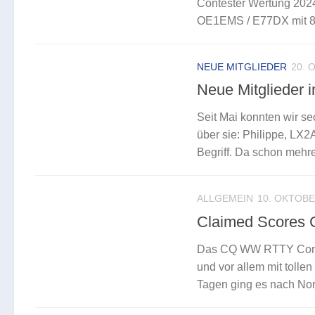
Contester Wertung 2024
OE1EMS / E77DX mit 81,
NEUE MITGLIEDER
20. 
Neue Mitglieder 
Seit Mai konnten wir se
über sie: Philippe, LX2
Begriff. Da schon mehre
ALLGEMEIN
10. OKTOBE
Claimed Scores
Das CQ WW RTTY Conte
und vor allem mit tol
Tagen ging es nach Nor