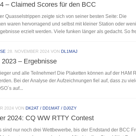
– Claimed Scores für den BCC
ler Quasselstrippen zeigte sich von seiner besten Seite: Die
n waren hervorragend und selbst mit kleiner Station oder weni
gebnisse erzielt werden. Viele funken länger als gedacht. So fre
SSE
28. NOVEMBER 2024
VON
DL1MAJ
2023 – Ergebnisse
eger und alle Teilnehmer! Die Plaketten können auf der HAM R
n. Bei der Analyse der Aufzeichnungen fiel auf, dass zu viel
SO´s auf...
R 2024
VON
DK2AT / DD1MAT / DJ0ZY
ter 2024: CQ WW RTTY Contest
s sind nur noch drei Wettbewerbe, bis der Endstand der BCC F