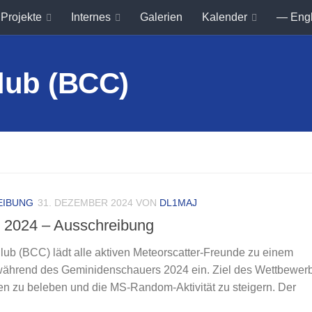
Projekte
Internes
Galerien
Kalender
— Eng
EIBUNG
31. DEZEMBER 2024
VON
DL1MAJ
2024 – Ausschreibung
lub (BCC) lädt alle aktiven Meteorscatter-Freunde zu einem
während des Geminidenschauers 2024 ein. Ziel des Wettbewerbs
 zu beleben und die MS-Random-Aktivität zu steigern. Der