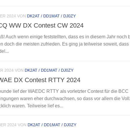
ER 2024
VON
DK2AT / DD1MAT / DJ0ZY
 CQ WW DX Contest CW 2024
ß! Auch wenn einige feststellten, dass es in diesem Jahr noch 
doch die meisten zufrieden. Es ging ja teilweise soweit, dass
e!...
R 2024
VON
DK2AT / DD1MAT / DJ0ZY
 WAE DX Contest RTTY 2024
reunde lief der WAEDC RTTY als vorletzter Contest für die BCC
ngungen waren eher durchwachsen, so dass vor allem die Vollz
klich waren. Teilweise lief es...
ER 2024
VON
DK2AT / DD1MAT / DJ0ZY