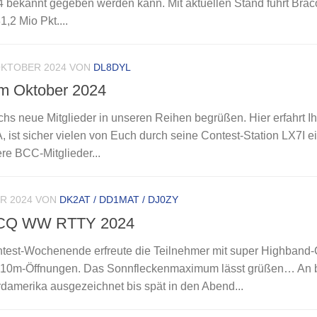
 bekannt gegeben werden kann. Mit aktuellen Stand führt Brac
2 Mio Pkt....
OKTOBER 2024
VON
DL8DYL
im Oktober 2024
chs neue Mitglieder in unseren Reihen begrüßen. Hier erfahrt I
A, ist sicher vielen von Euch durch seine Contest-Station LX7I e
re BCC-Mitglieder...
R 2024
VON
DK2AT / DD1MAT / DJ0ZY
 CQ WW RTTY 2024
st-Wochenende erfreute die Teilnehmer mit super Highband
len 10m-Öffnungen. Das Sonnfleckenmaximum lässt grüßen… An 
damerika ausgezeichnet bis spät in den Abend...