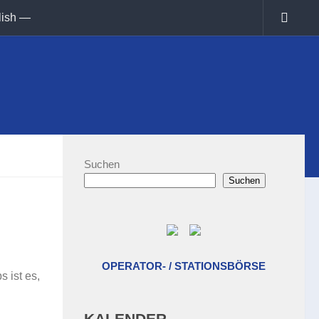
lish —
Suchen
Suchen
OPERATOR- / STATIONSBÖRSE
 ist es,
KALENDER