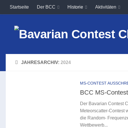
Startseite
Der BCC
Historie
Aktivitäten
Unter dem Inhalt
JAHRESARCHIV:
2024
MS-CONTEST AUSSCHR
BCC MS-Contest 
Der Bavarian Contest C
Meteorscatter-Contest 
die Random- Frequenzen
Wettbewerb...