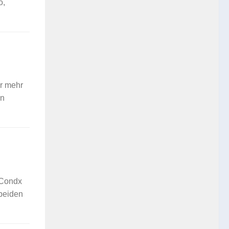
o,
hr mehr
in
-Condx
beiden