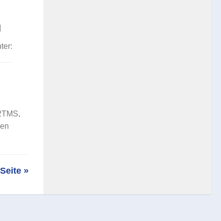
g
ter:
A2TMS,
nen
Seite »