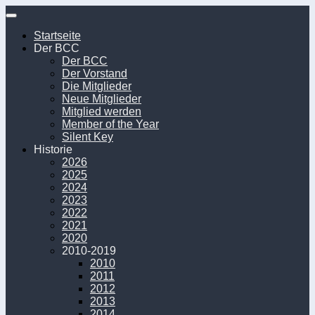
Unter
dem
Startseite
Inhalt
Der BCC
Der BCC
Der Vorstand
Die Mitglieder
Neue Mitglieder
Mitglied werden
Member of the Year
Silent Key
Historie
2026
2025
2024
2023
2022
2021
2020
2010-2019
2010
2011
2012
2013
2014