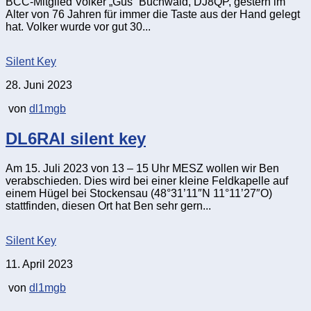
BCC-Mitglied Volker „Gus“ Buchwald, DJ8QP, gestern im
Alter von 76 Jahren für immer die Taste aus der Hand gelegt
hat. Volker wurde vor gut 30...
Silent Key
28. Juni 2023
von
dl1mgb
DL6RAI silent key
Am 15. Juli 2023 von 13 – 15 Uhr MESZ wollen wir Ben
verabschieden. Dies wird bei einer kleine Feldkapelle auf
einem Hügel bei Stockensau (48°31’11″N 11°11’27″O)
stattfinden, diesen Ort hat Ben sehr gern...
Silent Key
11. April 2023
von
dl1mgb