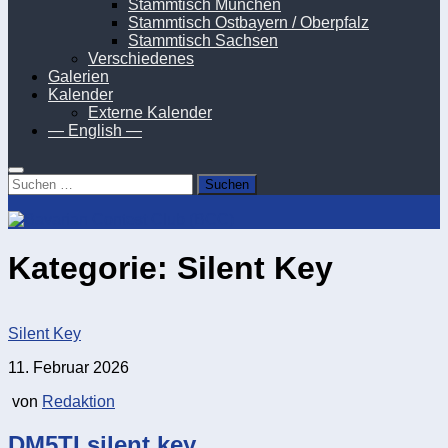
Stammtisch München
Stammtisch Ostbayern / Oberpfalz
Stammtisch Sachsen
Verschiedenes
Galerien
Kalender
Externe Kalender
— English —
Suchen
nach:
Kategorie:
Silent Key
Silent Key
11. Februar 2026
von
Redaktion
DM5TI silent key