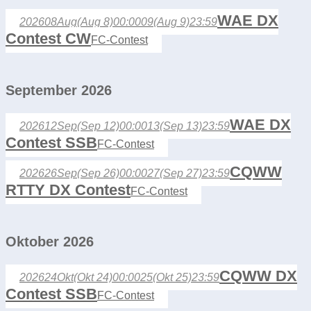
WAE DX
2026
08
Aug
(Aug 8)
00:00
09
(Aug 9)
23:59
Contest CW
FC-Contest
September 2026
WAE DX
2026
12
Sep
(Sep 12)
00:00
13
(Sep 13)
23:59
Contest SSB
FC-Contest
CQWW
2026
26
Sep
(Sep 26)
00:00
27
(Sep 27)
23:59
RTTY DX Contest
FC-Contest
Oktober 2026
CQWW DX
2026
24
Okt
(Okt 24)
00:00
25
(Okt 25)
23:59
Contest SSB
FC-Contest