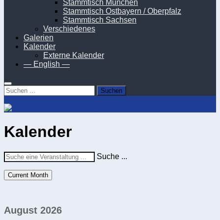
Stammtisch München
Stammtisch Ostbayern / Oberpfalz
Stammtisch Sachsen
Verschiedenes
Galerien
Kalender
Externe Kalender
— English —
Suchen
nach:
Kalender
Suche ...
Current Month
August 2026