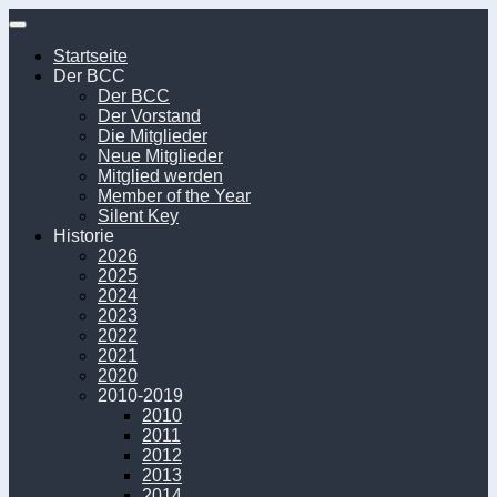
Unter
dem
Startseite
Inhalt
Der BCC
Der BCC
Der Vorstand
Die Mitglieder
Neue Mitglieder
Mitglied werden
Member of the Year
Silent Key
Historie
2026
2025
2024
2023
2022
2021
2020
2010-2019
2010
2011
2012
2013
2014