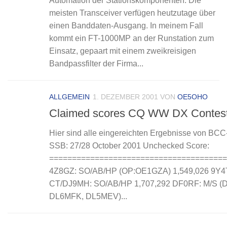
Automation der Stationskomponenten. Die
meisten Transceiver verfügen heutzutage über
einen Banddaten-Ausgang. In meinem Fall
kommt ein FT-1000MP an der Runstation zum
Einsatz, gepaart mit einem zweikreisigen
Bandpassfilter der Firma...
ALLGEMEIN
1. DEZEMBER 2001
VON
OE5OHO
Claimed scores CQ WW DX Contes
Hier sind alle eingereichten Ergebnisse von BC
SSB: 27/28 October 2001 Unchecked Score:
=======================================
4Z8GZ: SO/AB/HP (OP:OE1GZA) 1,549,026 9Y4
CT/DJ9MH: SO/AB/HP 1,707,292 DF0RF: M/S (
DL6MFK, DL5MEV)...