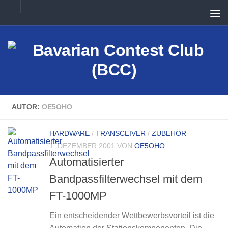
Unter dem Inhalt
AUTOR:
OE5OHO
HARDWARE
/
TRANSCEIVER
/
ZUBEHÖR
1. DEZEMBER 2001
VON
OE5OHO
Automatisierter
Bandpassfilterwechsel mit dem
FT-1000MP
Ein entscheidender Wettbewerbsvorteil ist die