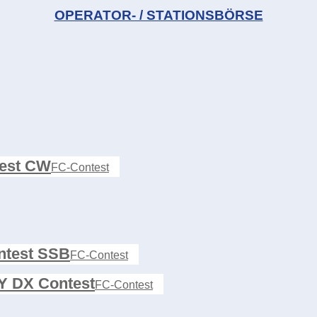
OPERATOR- / STATIONSBÖRSE
est CW
FC-Contest
test SSB
FC-Contest
 DX Contest
FC-Contest