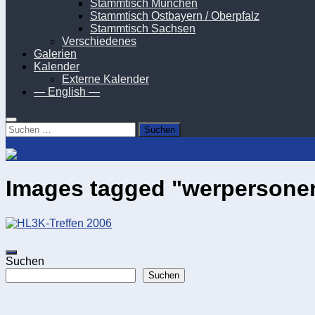
Stammtisch München
Stammtisch Ostbayern / Oberpfalz
Stammtisch Sachsen
Verschiedenes
Galerien
Kalender
Externe Kalender
— English —
Suchen
nach:
Images tagged "werpersone
Suchen
Suchen