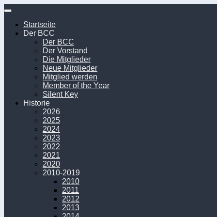
Unter
dem
Startseite
Inhalt
Der BCC
Der BCC
Der Vorstand
Die Mitglieder
Neue Mitglieder
Mitglied werden
Member of the Year
Silent Key
Historie
2026
2025
2024
2023
2022
2021
2020
2010-2019
2010
2011
2012
2013
2014