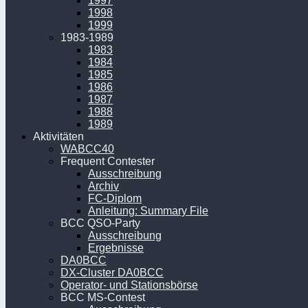
1997
1998
1999
1983-1989
1983
1984
1985
1986
1987
1988
1989
Aktivitäten
WABCC40
Frequent Contester
Ausschreibung
Archiv
FC-Diplom
Anleitung: Summary File
BCC QSO-Party
Ausschreibung
Ergebnisse
DA0BCC
DX-Cluster DA0BCC
Operator- und Stationsbörse
BCC MS-Contest