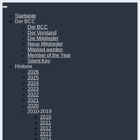
Unter
dem
Startseite
Inhalt
Der BCC
Der BCC
Der Vorstand
Die Mitglieder
Neue Mitglieder
Mitglied werden
Member of the Year
Silent Key
Historie
2026
2025
2024
2023
2022
2021
2020
2010-2019
2010
2011
2012
2013
2014