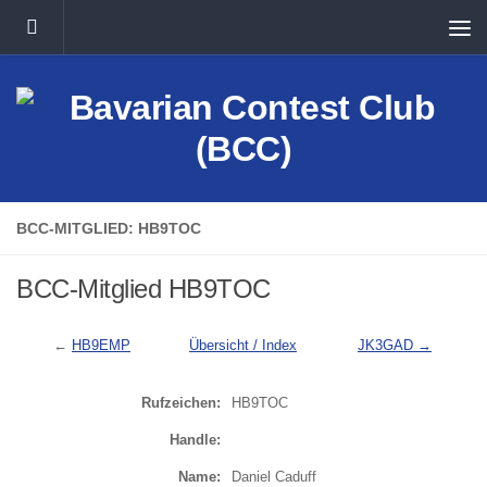
Unter dem Inhalt
BCC-MITGLIED: HB9TOC
BCC-Mitglied HB9TOC
←
HB9EMP
Übersicht / Index
JK3GAD →
Rufzeichen:
HB9TOC
Handle:
Name:
Daniel Caduff