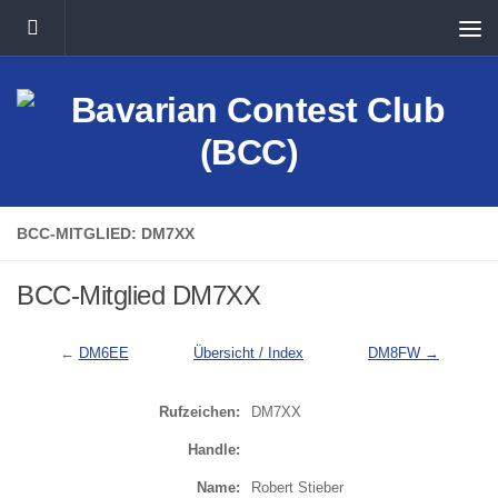
Unter dem Inhalt
BCC-MITGLIED: DM7XX
BCC-Mitglied DM7XX
←
DM6EE
Übersicht / Index
DM8FW →
Rufzeichen:
DM7XX
Handle:
Name:
Robert Stieber