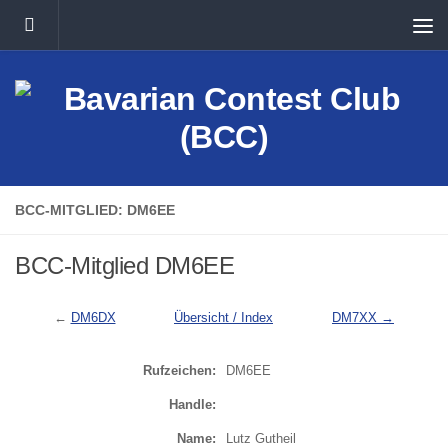
Unter dem Inhalt
BCC-MITGLIED: DM6EE
BCC-Mitglied DM6EE
←
DM6DX
Übersicht / Index
DM7XX →
Rufzeichen:
DM6EE
Handle:
Name:
Lutz Gutheil