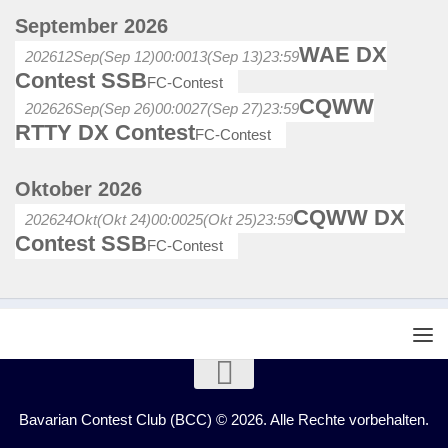
September 2026
WAE DX
2026
12
Sep
(Sep 12)
00:00
13
(Sep 13)
23:59
Contest SSB
FC-Contest
CQWW
2026
26
Sep
(Sep 26)
00:00
27
(Sep 27)
23:59
RTTY DX Contest
FC-Contest
Oktober 2026
CQWW DX
2026
24
Okt
(Okt 24)
00:00
25
(Okt 25)
23:59
Contest SSB
FC-Contest
Bavarian Contest Club (BCC) © 2026. Alle Rechte vorbehalten.