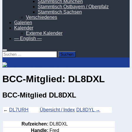
Stammtisch München
Stammtisch Ostbayern / Oberpfalz
Stammtisch Sachsen
Verschiedenes
Galerien
Kalender
Externe Kalender
— English —
Suchen
nach:
BCC-Mitglied: DL8DXL
BCC-Mitglied DL8DXL
←
DL7URH
Übersicht / Index
DL8DYL →
Rufzeichen:
DL8DXL
Handle:
Fred