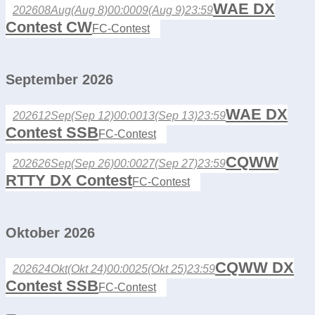
WAE DX
2026
08
Aug
(Aug 8)
00:00
09
(Aug 9)
23:59
Contest CW
FC-Contest
September 2026
WAE DX
2026
12
Sep
(Sep 12)
00:00
13
(Sep 13)
23:59
Contest SSB
FC-Contest
CQWW
2026
26
Sep
(Sep 26)
00:00
27
(Sep 27)
23:59
RTTY DX Contest
FC-Contest
Oktober 2026
CQWW DX
2026
24
Okt
(Okt 24)
00:00
25
(Okt 25)
23:59
Contest SSB
FC-Contest