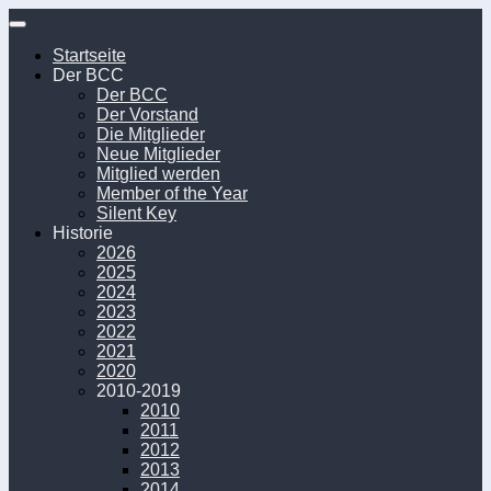
Unter
dem
Startseite
Inhalt
Der BCC
Der BCC
Der Vorstand
Die Mitglieder
Neue Mitglieder
Mitglied werden
Member of the Year
Silent Key
Historie
2026
2025
2024
2023
2022
2021
2020
2010-2019
2010
2011
2012
2013
2014