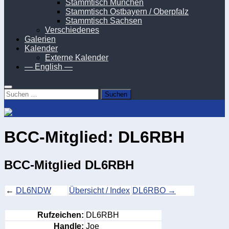
Stammtisch München
Stammtisch Ostbayern / Oberpfalz
Stammtisch Sachsen
Verschiedenes
Galerien
Kalender
Externe Kalender
— English —
Suchen
nach:
BCC-Mitglied: DL6RBH
BCC-Mitglied DL6RBH
←
DL6NDW
Übersicht / Index
DL6RBO →
Rufzeichen:
DL6RBH
Handle:
Joe