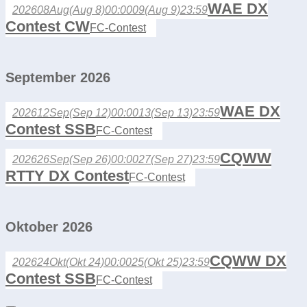
WAE DX
2026
08
Aug
(Aug 8)
00:00
09
(Aug 9)
23:59
Contest CW
FC-Contest
September 2026
WAE DX
2026
12
Sep
(Sep 12)
00:00
13
(Sep 13)
23:59
Contest SSB
FC-Contest
CQWW
2026
26
Sep
(Sep 26)
00:00
27
(Sep 27)
23:59
RTTY DX Contest
FC-Contest
Oktober 2026
CQWW DX
2026
24
Okt
(Okt 24)
00:00
25
(Okt 25)
23:59
Contest SSB
FC-Contest