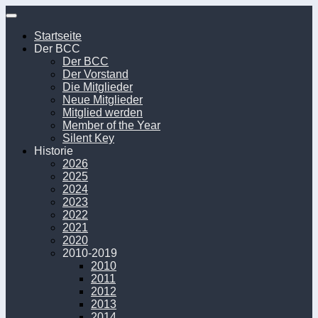
Unter
dem
Startseite
Inhalt
Der BCC
Der BCC
Der Vorstand
Die Mitglieder
Neue Mitglieder
Mitglied werden
Member of the Year
Silent Key
Historie
2026
2025
2024
2023
2022
2021
2020
2010-2019
2010
2011
2012
2013
2014