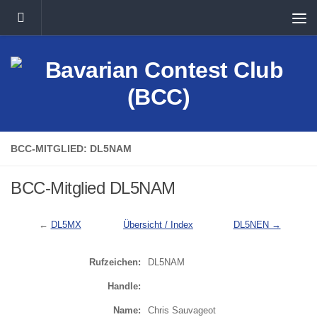
Unter dem Inhalt
BCC-MITGLIED: DL5NAM
BCC-Mitglied DL5NAM
←
DL5MX
Übersicht / Index
DL5NEN →
Rufzeichen:
DL5NAM
Handle:
Name:
Chris Sauvageot