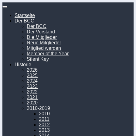
Unter
dem
Startseite
Inhalt
Der BCC
Der BCC
Der Vorstand
Die Mitglieder
Neue Mitglieder
Mitglied werden
Member of the Year
Silent Key
Historie
2026
2025
2024
2023
2022
2021
2020
2010-2019
2010
2011
2012
2013
2014