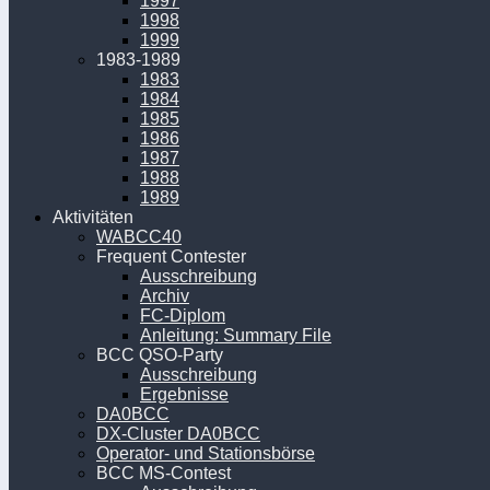
1997
1998
1999
1983-1989
1983
1984
1985
1986
1987
1988
1989
Aktivitäten
WABCC40
Frequent Contester
Ausschreibung
Archiv
FC-Diplom
Anleitung: Summary File
BCC QSO-Party
Ausschreibung
Ergebnisse
DA0BCC
DX-Cluster DA0BCC
Operator- und Stationsbörse
BCC MS-Contest