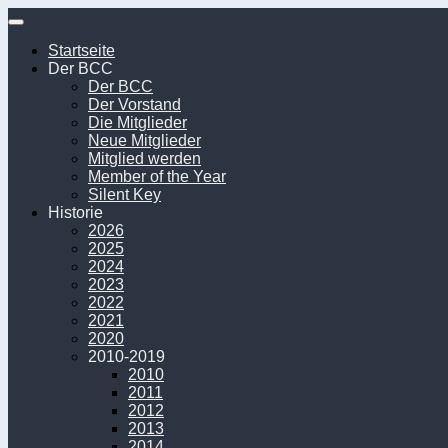
Unter
dem
Startseite
Inhalt
Der BCC
Der BCC
Der Vorstand
Die Mitglieder
Neue Mitglieder
Mitglied werden
Member of the Year
Silent Key
Historie
2026
2025
2024
2023
2022
2021
2020
2010-2019
2010
2011
2012
2013
2014