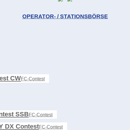
OPERATOR- / STATIONSBÖRSE
est CW
FC-Contest
test SSB
FC-Contest
 DX Contest
FC-Contest