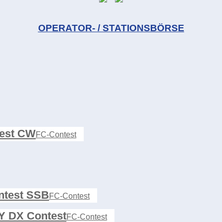
OPERATOR- / STATIONSBÖRSE
est CW
FC-Contest
test SSB
FC-Contest
 DX Contest
FC-Contest