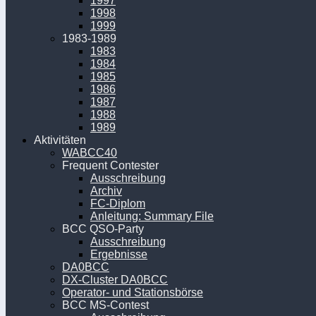
1997
1998
1999
1983-1989
1983
1984
1985
1986
1987
1988
1989
Aktivitäten
WABCC40
Frequent Contester
Ausschreibung
Archiv
FC-Diplom
Anleitung: Summary File
BCC QSO-Party
Ausschreibung
Ergebnisse
DA0BCC
DX-Cluster DA0BCC
Operator- und Stationsbörse
BCC MS-Contest