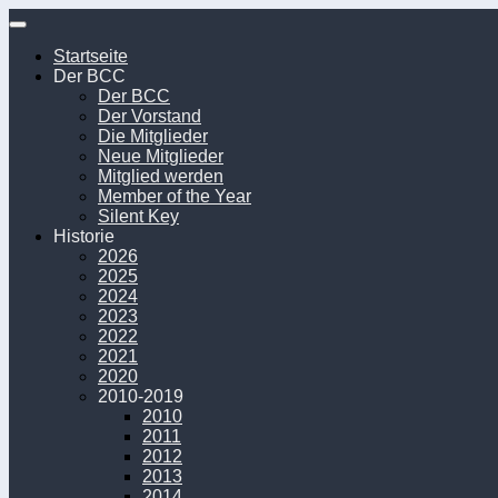
Unter
dem
Startseite
Inhalt
Der BCC
Der BCC
Der Vorstand
Die Mitglieder
Neue Mitglieder
Mitglied werden
Member of the Year
Silent Key
Historie
2026
2025
2024
2023
2022
2021
2020
2010-2019
2010
2011
2012
2013
2014