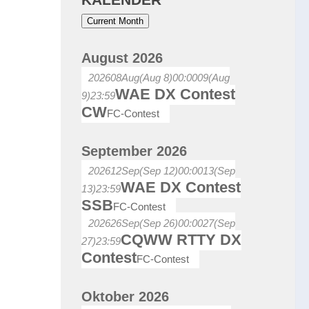
Current Month
August 2026
2026
08
Aug
(Aug 8)
00:00
09
(Aug
WAE DX Contest
9)
23:59
CW
FC-Contest
September 2026
2026
12
Sep
(Sep 12)
00:00
13
(Sep
WAE DX Contest
13)
23:59
SSB
FC-Contest
2026
26
Sep
(Sep 26)
00:00
27
(Sep
CQWW RTTY DX
27)
23:59
Contest
FC-Contest
Oktober 2026