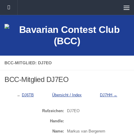
Unter dem Inhalt
BCC-MITGLIED: DJ7EO
BCC-Mitglied DJ7EO
←
DJ6TB
Übersicht / Index
DJ7HH →
Rufzeichen:
DJ7EO
Handle:
Name:
Markus van Bergerem