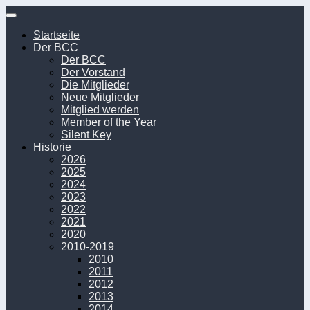
Unter
dem
Startseite
Inhalt
Der BCC
Der BCC
Der Vorstand
Die Mitglieder
Neue Mitglieder
Mitglied werden
Member of the Year
Silent Key
Historie
2026
2025
2024
2023
2022
2021
2020
2010-2019
2010
2011
2012
2013
2014