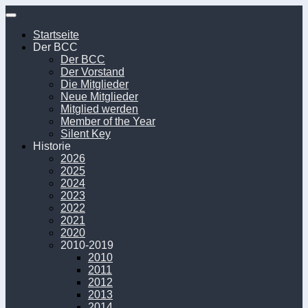
Unter
dem
Startseite
Inhalt
Der BCC
Der BCC
Der Vorstand
Die Mitglieder
Neue Mitglieder
Mitglied werden
Member of the Year
Silent Key
Historie
2026
2025
2024
2023
2022
2021
2020
2010-2019
2010
2011
2012
2013
2014