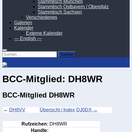
Stammtisch München
Stammtisch Ostbayern / Oberpfalz
Stammtisch Sachsen
Verschiedenes
Galerien
Kalender
Externe Kalender
— English —
Suchen
nach:
BCC-Mitglied: DH8WR
BCC-Mitglied DH8WR
←
DH8VV
Übersicht / Index
DJ0DX →
Rufzeichen:
DH8WR
Handle: