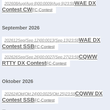
WAE DX
2026
08
Aug
(Aug 8)
00:00
09
(Aug 9)
23:59
Contest CW
FC-Contest
September 2026
WAE DX
2026
12
Sep
(Sep 12)
00:00
13
(Sep 13)
23:59
Contest SSB
FC-Contest
CQWW
2026
26
Sep
(Sep 26)
00:00
27
(Sep 27)
23:59
RTTY DX Contest
FC-Contest
Oktober 2026
CQWW DX
2026
24
Okt
(Okt 24)
00:00
25
(Okt 25)
23:59
Contest SSB
FC-Contest