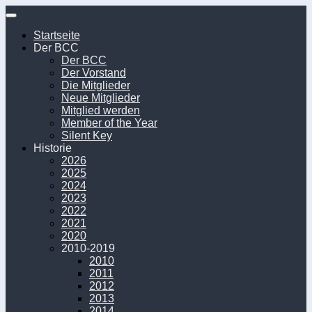
Unter
dem
Startseite
Inhalt
Der BCC
Der BCC
Der Vorstand
Die Mitglieder
Neue Mitglieder
Mitglied werden
Member of the Year
Silent Key
Historie
2026
2025
2024
2023
2022
2021
2020
2010-2019
2010
2011
2012
2013
2014