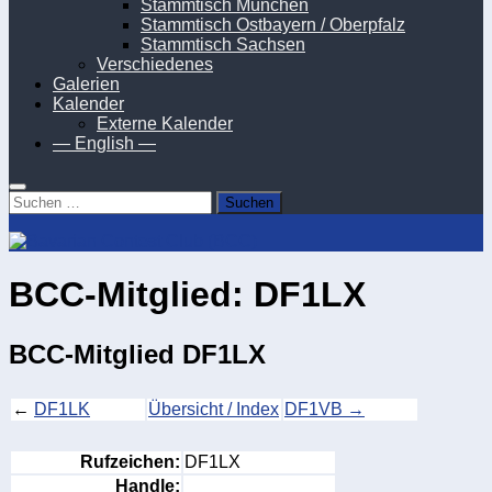
Stammtisch München
Stammtisch Ostbayern / Oberpfalz
Stammtisch Sachsen
Verschiedenes
Galerien
Kalender
Externe Kalender
— English —
Suchen
nach:
BCC-Mitglied: DF1LX
BCC-Mitglied DF1LX
←
DF1LK
Übersicht / Index
DF1VB →
Rufzeichen:
DF1LX
Handle: