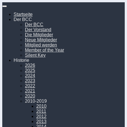
Unter
dem
Startseite
Inhalt
Der BCC
Der BCC
Der Vorstand
Die Mitglieder
Neue Mitglieder
Mitglied werden
Member of the Year
Silent Key
Historie
2026
2025
2024
2023
2022
2021
2020
2010-2019
2010
2011
2012
2013
2014