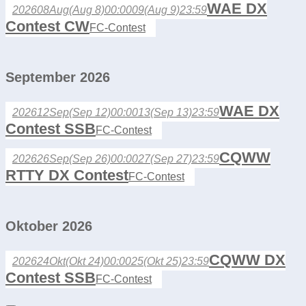
WAE DX
2026
08
Aug
(Aug 8)
00:00
09
(Aug 9)
23:59
Contest CW
FC-Contest
September 2026
WAE DX
2026
12
Sep
(Sep 12)
00:00
13
(Sep 13)
23:59
Contest SSB
FC-Contest
CQWW
2026
26
Sep
(Sep 26)
00:00
27
(Sep 27)
23:59
RTTY DX Contest
FC-Contest
Oktober 2026
CQWW DX
2026
24
Okt
(Okt 24)
00:00
25
(Okt 25)
23:59
Contest SSB
FC-Contest