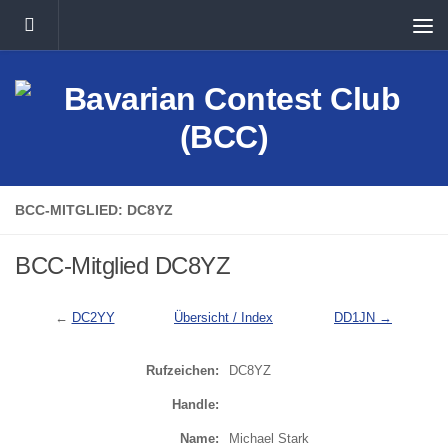
Unter dem Inhalt
BCC-MITGLIED: DC8YZ
BCC-Mitglied DC8YZ
←
DC2YY
Übersicht / Index
DD1JN →
Rufzeichen:
DC8YZ
Handle:
Name:
Michael Stark