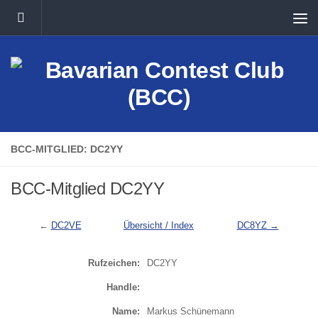
Unter dem Inhalt
BCC-MITGLIED: DC2YY
BCC-Mitglied DC2YY
←
DC2VE
Übersicht / Index
DC8YZ →
Rufzeichen:
DC2YY
Handle:
Name:
Markus Schünemann