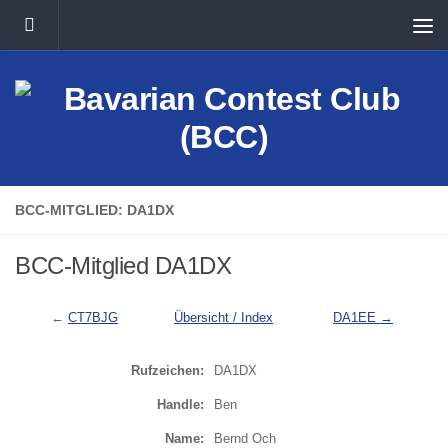
Unter dem Inhalt
BCC-MITGLIED: DA1DX
BCC-Mitglied DA1DX
←
CT7BJG
Übersicht / Index
DA1EE →
Rufzeichen:
DA1DX
Handle:
Ben
Name:
Bernd Och