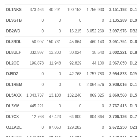
DL1NKS
373.464
40.291
190.152
1.756.930
3.151.192
DL
DL9GTB
0
0
0
0
3.135.289
DL
DB2WD
0
0
16.215
3.052.269
3.097.976
DB
DL8RDL
50.997
150.731
45.864
460.143
3.051.754
DL
DL8ULF
332.997
13.200
30.024
18.540
3.002.221
DL
DL2OE
196.878
11.948
92.829
44.100
2.967.659
DL
DJ9DZ
0
0
42.768
1.757.780
2.954.833
DJ9
DL1REM
0
0
0
2.064.576
2.939.016
DL
DL5AXX
1.043.737
13.108
132.240
869.325
2.860.560
DL
DL3YM
445.221
0
0
0
2.767.413
DL
DL7CX
12.768
47.423
64.800
804.864
2.706.136
DL
OZ1ADL
0
97.060
129.282
0
2.672.250
OZ