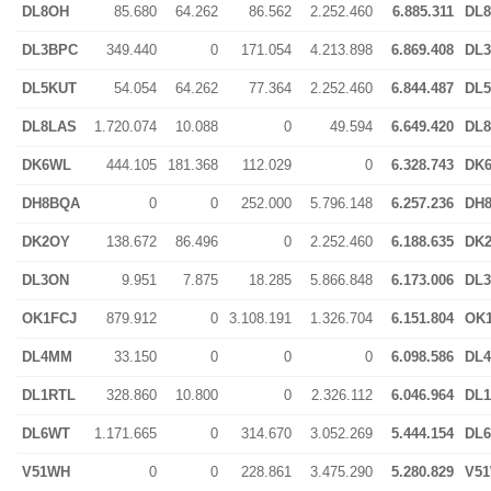
DL8OH
85.680
64.262
86.562
2.252.460
6.885.311
DL
DL3BPC
349.440
0
171.054
4.213.898
6.869.408
DL
DL5KUT
54.054
64.262
77.364
2.252.460
6.844.487
DL
DL8LAS
1.720.074
10.088
0
49.594
6.649.420
DL
DK6WL
444.105
181.368
112.029
0
6.328.743
DK
DH8BQA
0
0
252.000
5.796.148
6.257.236
DH
DK2OY
138.672
86.496
0
2.252.460
6.188.635
DK
DL3ON
9.951
7.875
18.285
5.866.848
6.173.006
DL
OK1FCJ
879.912
0
3.108.191
1.326.704
6.151.804
OK
DL4MM
33.150
0
0
0
6.098.586
DL
DL1RTL
328.860
10.800
0
2.326.112
6.046.964
DL
DL6WT
1.171.665
0
314.670
3.052.269
5.444.154
DL
V51WH
0
0
228.861
3.475.290
5.280.829
V5