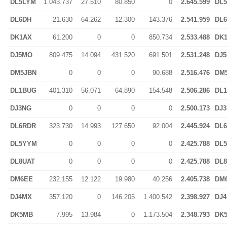
DL5LYM
1.043.737
27.510
80.850
0
2.645.599
DL
DL6DH
21.630
64.262
12.300
143.376
2.541.959
DL
DK1AX
61.200
0
0
850.734
2.533.488
DK
DJ5MO
809.475
14.094
431.520
691.501
2.531.248
DJ
DM5JBN
0
0
0
90.688
2.516.476
DM
DL1BUG
401.310
56.071
64.890
154.548
2.506.286
DL
DJ3NG
0
0
0
0
2.500.173
DJ
DL6RDR
323.730
14.993
127.650
92.004
2.445.924
DL
DL5YYM
0
0
0
0
2.425.788
DL
DL8UAT
0
0
0
0
2.425.788
DL
DM6EE
232.155
12.122
19.980
40.256
2.405.738
DM
DJ4MX
357.120
0
146.205
1.400.542
2.398.927
DJ
DK5MB
7.995
13.984
0
1.173.504
2.348.793
DK