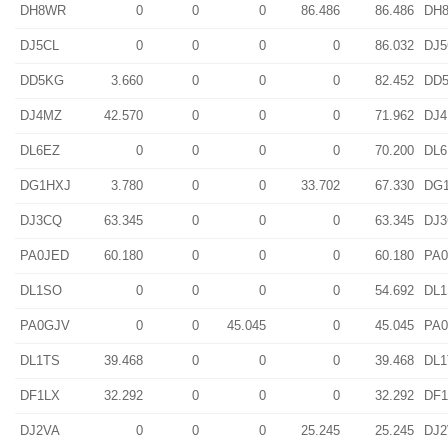
DH8WR
0
0
0
86.486
86.486
DH
DJ5CL
0
0
0
0
86.032
DJ5
DD5KG
3.660
0
0
0
82.452
DD
DJ4MZ
42.570
0
0
0
71.962
DJ
DL6EZ
0
0
0
0
70.200
DL6
DG1HXJ
3.780
0
0
33.702
67.330
DG
DJ3CQ
63.345
0
0
0
63.345
DJ
PA0JED
60.180
0
0
0
60.180
PA
DL1SO
0
0
0
0
54.692
DL
PA0GJV
0
0
45.045
0
45.045
PA
DL1TS
39.468
0
0
0
39.468
DL1
DF1LX
32.292
0
0
0
32.292
DF1
DJ2VA
0
0
0
25.245
25.245
DJ2