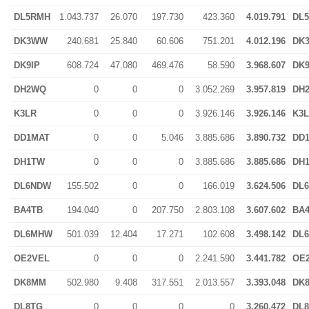
DL5RMH
1.043.737
26.070
197.730
423.360
4.019.791
DL
DK3WW
240.681
25.840
60.606
751.201
4.012.196
DK
DK9IP
608.724
47.080
469.476
58.590
3.968.607
DK9
DH2WQ
0
0
0
3.052.269
3.957.819
DH
K3LR
0
0
0
3.926.146
3.926.146
K3
DD1MAT
0
0
5.046
3.885.686
3.890.732
DD
DH1TW
0
0
0
3.885.686
3.885.686
DH
DL6NDW
155.502
0
0
166.019
3.624.506
DL
BA4TB
194.040
0
207.750
2.803.108
3.607.602
BA
DL6MHW
501.039
12.404
17.271
102.608
3.498.142
DL
OE2VEL
0
0
0
2.241.590
3.441.782
OE
DK8MM
502.980
9.408
317.551
2.013.557
3.393.048
DK
DL8TG
0
0
0
0
3.260.472
DL