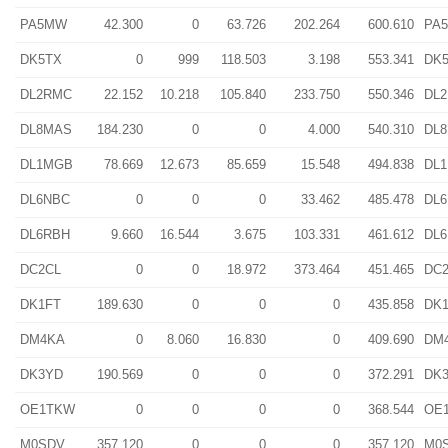
PA5MW
42.300
0
63.726
202.264
600.610
PA
DK5TX
0
999
118.503
3.198
553.341
DK
DL2RMC
22.152
10.218
105.840
233.750
550.346
DL
DL8MAS
184.230
0
0
4.000
540.310
DL
DL1MGB
78.669
12.673
85.659
15.548
494.838
DL
DL6NBC
0
0
0
33.462
485.478
DL
DL6RBH
9.660
16.544
3.675
103.331
461.612
DL
DC2CL
0
0
18.972
373.464
451.465
DC
DK1FT
189.630
0
0
0
435.858
DK
DM4KA
0
8.060
16.830
0
409.690
DM
DK3YD
190.569
0
0
0
372.291
DK
OE1TKW
0
0
0
0
368.544
OE
M0SDV
357.120
0
0
0
357.120
M0