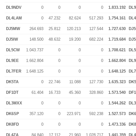
DL9NDV
0
0
0
0
1.833.192
DL
DL4LAM
0
47.232
82.624
517.293
1.754.161
DL
DJ5MW
264.693
25.812
120.213
127.544
1.727.630
DJ
DJ5IW
148.500
48.632
19.200
682.224
1.719.684
DJ5
DL5CW
1.043.737
0
0
0
1.708.621
DL
DL9EE
1.662.804
0
0
0
1.662.804
DL
DL7FER
1.648.125
0
0
0
1.648.125
DL
DK5TA
0
22.746
11.088
127.730
1.635.323
DK
DF1DT
61.404
16.733
45.360
328.860
1.573.540
DF
DL3MXX
0
0
0
0
1.544.262
DL
DK6SP
357.120
0
223.971
592.238
1.527.573
DK
DK8FD
0
0
0
0
1.473.336
DK
DL4ZA
84.840
17.112
21.960
1.028.717
1.441.359
DL