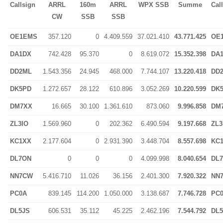
Callsign
ARRL
160m
ARRL
WPX SSB
Summe
Cal
CW
SSB
SSB
OE1EMS
357.120
0
4.409.559
37.021.410
43.771.425
OE
DA1DX
742.428
95.370
0
8.619.072
15.352.398
DA
DD2ML
1.543.356
24.945
468.000
7.744.107
13.220.418
DD
DK5PD
1.272.657
28.122
610.896
3.052.269
10.220.599
DK
DM7XX
16.665
30.100
1.361.610
873.060
9.996.858
DM
ZL3IO
1.569.960
0
202.362
6.490.594
9.197.668
ZL3
KC1XX
2.177.604
0
2.931.390
3.448.704
8.557.698
KC
DL7ON
0
0
0
4.099.998
8.040.654
DL
NN7CW
5.416.710
11.026
36.156
2.401.300
7.920.322
NN
PC0A
839.145
114.200
1.050.000
3.138.687
7.746.728
PC
DL5JS
606.531
35.112
45.225
2.462.196
7.544.792
DL5