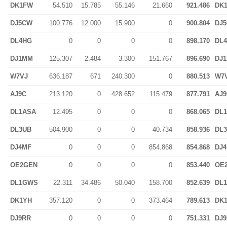
DK1FW
54.510
15.785
55.146
21.660
921.486
DK
DJ5CW
100.776
12.000
15.900
0
900.804
DJ
DL4HG
0
0
0
0
898.170
DL
DJ1MM
125.307
2.484
3.300
151.767
896.690
DJ
W7VJ
636.187
671
240.300
0
880.513
W7
AJ9C
213.120
0
428.652
115.479
877.791
AJ9
DL1ASA
12.495
0
0
0
868.065
DL
DL3UB
504.900
0
0
40.734
858.936
DL
DJ4MF
0
0
0
854.868
854.868
DJ
OE2GEN
0
0
0
0
853.440
OE
DL1GWS
22.311
34.486
50.040
158.700
852.639
DL
DK1YH
357.120
0
0
373.464
789.613
DK
DJ9RR
0
0
0
0
751.331
DJ