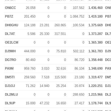
ON6CC
26.058
0
0
107.562
1.436.460
ON
PB7Z
201.450
0
0
1.084.752
1.419.180
PB
DH0GHU
124.188
23.281
260.865
100.534
1.375.669
DH
DL7AT
5.586
25.330
317.551
0
1.373.287
DL7
OE2LCM
0
0
0
0
1.365.380
OE
DJ9MH
444.000
0
75.810
502.112
1.361.783
DJ
DG7RO
80.460
0
0
86.720
1.358.448
DG
PA9M
959.760
3.010
32.616
86.104
1.348.690
PA
DM5TI
259.560
7.518
115.500
23.180
1.319.477
DM5
DJ1OJ
71.262
14.940
25.254
20.874
1.220.251
DJ1
DL2MLU
0
0
0
288.650
1.215.966
DL
DL9UP
15.000
47.232
16.650
27.417
1.178.744
DL