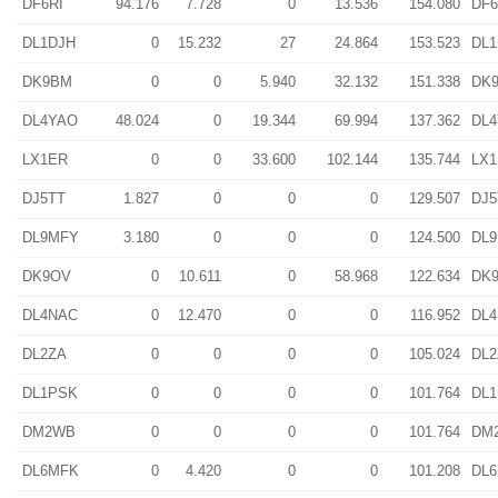
DF6RI
94.176
7.728
0
13.536
154.080
DF6
DL1DJH
0
15.232
27
24.864
153.523
DL1
DK9BM
0
0
5.940
32.132
151.338
DK
DL4YAO
48.024
0
19.344
69.994
137.362
DL
LX1ER
0
0
33.600
102.144
135.744
LX
DJ5TT
1.827
0
0
0
129.507
DJ5
DL9MFY
3.180
0
0
0
124.500
DL
DK9OV
0
10.611
0
58.968
122.634
DK
DL4NAC
0
12.470
0
0
116.952
DL
DL2ZA
0
0
0
0
105.024
DL2
DL1PSK
0
0
0
0
101.764
DL
DM2WB
0
0
0
0
101.764
DM
DL6MFK
0
4.420
0
0
101.208
DL