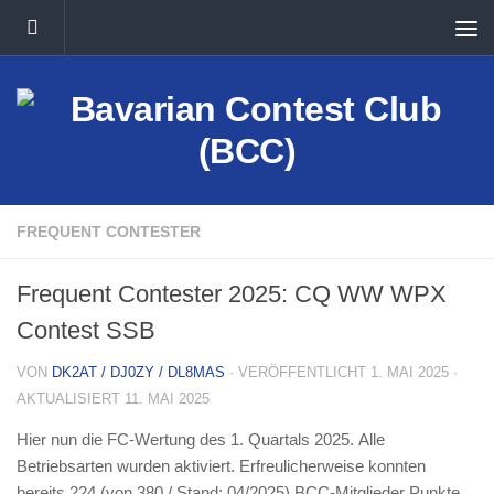
Unter dem Inhalt
FREQUENT CONTESTER
Frequent Contester 2025: CQ WW WPX
Contest SSB
VON
DK2AT / DJ0ZY / DL8MAS
· VERÖFFENTLICHT
1. MAI 2025
·
AKTUALISIERT
11. MAI 2025
Hier nun die FC-Wertung des 1. Quartals 2025. Alle
Betriebsarten wurden aktiviert. Erfreulicherweise konnten
bereits 224 (von 380 / Stand: 04/2025) BCC-Mitglieder Punkte