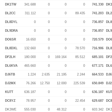
DK1TW
341.688
0
0
0
741.330
DK
DL2CC
311.112
0
0
89.435
741.203
DL
DL8DYL
0
0
0
0
736.857
DL
DL9DRA
0
0
0
0
736.857
DL
DO6SR
16.650
0
0
0
720.579
DO
DL8DXL
132.660
0
0
78.570
716.906
DL
DF2LH
180.000
0
169.164
85.512
685.101
DF
DL6KVA
465.660
0
0
0
677.171
DL
DJ6TB
1.224
2.635
21.195
2.244
664.533
DJ6
DJ2MX
76.266
12.750
12.000
225.539
650.849
DJ
KU7T
636.187
0
0
0
636.187
KU
DC8YZ
78.957
0
0
22.454
629.687
DC
DK3WE
555.030
0
48.312
0
603.342
DK