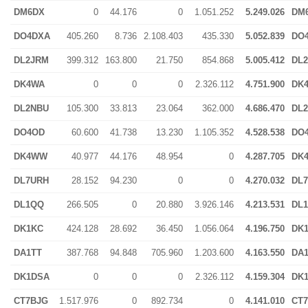
DM6DX
0
44.176
0
1.051.252
5.249.026
DM
DO4DXA
405.260
8.736
2.108.403
435.330
5.052.839
DO
DL2JRM
399.312
163.800
21.750
854.868
5.005.412
DL
DK4WA
0
0
0
2.326.112
4.751.900
DK
DL2NBU
105.300
33.813
23.064
362.000
4.686.470
DL
DO4OD
60.600
41.738
13.230
1.105.352
4.528.538
DO
DK4WW
40.977
44.176
48.954
0
4.287.705
DK
DL7URH
28.152
94.230
0
0
4.270.032
DL
DL1QQ
266.505
0
20.880
3.926.146
4.213.531
DL
DK1KC
424.128
28.692
36.450
1.056.064
4.196.750
DK
DA1TT
387.768
94.848
705.960
1.203.600
4.163.550
DA
DK1DSA
0
0
0
2.326.112
4.159.304
DK
CT7BJG
1.517.976
0
892.734
0
4.141.010
CT