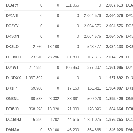
DL6RY
0
0
111.066
0
2.067.613
DL
DF1VB
0
0
0
2.064.576
2.064.576
DF
DC2YY
0
0
0
2.064.576
2.064.576
DC
DK5ON
0
0
0
2.064.576
2.064.576
DK
DK2LO
2.760
13.160
0
543.477
2.034.133
DK
DL1NEO
123.540
28.296
61.800
107.316
2.014.128
DL
DJ4WT
217.989
0
106.950
377.307
1.961.086
DJ
DL3DXX
1.937.892
0
0
0
1.937.892
DL
DK1IP
69.900
0
17.160
151.411
1.904.887
DK1
ON6NL
60.588
28.032
38.661
500.976
1.895.429
ON
DF8VO
368.298
13.020
21.000
126.096
1.884.664
DF
DL1MHJ
16.380
8.702
44.616
1.231.075
1.876.265
DL
DM4AA
0
30.100
46.200
854.868
1.846.026
DM