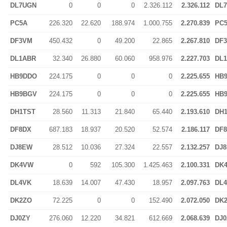
DL7UGN
0
0
0
2.326.112
2.326.112
DL
PC5A
226.320
22.620
188.974
1.000.755
2.270.839
PC
DF3VM
450.432
0
49.200
22.865
2.267.810
DF
DL1ABR
32.340
26.880
60.060
958.976
2.227.703
DL
HB9DDO
224.175
0
0
0
2.225.655
HB
HB9BGV
224.175
0
0
0
2.225.655
HB
DH1TST
28.560
11.313
21.840
65.440
2.193.610
DH
DF8DX
687.183
18.937
20.520
52.574
2.186.117
DF
DJ8EW
28.512
10.036
27.324
22.557
2.132.257
DJ
DK4VW
0
592
105.300
1.425.463
2.100.331
DK
DL4VK
18.639
14.007
47.430
18.957
2.097.763
DL
DK2ZO
72.225
0
0
152.490
2.072.050
DK
DJ0ZY
276.060
12.220
34.821
612.669
2.068.639
DJ0