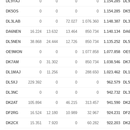
DL9YAJ
0
0
0
0
1.154.285
DL9
DK5OS
0
0
0
0
1.154.285
DK
DL3LAB
0
0
72.027
1.076.360
1.148.387
DL
DA6NEN
16.224
13.632
13.464
850.734
1.140.134
DA
DL5NEN
38.868
24.444
12.726
850.734
1.135.252
DL
OE9MON
0
0
0
1.077.858
1.077.858
OE
DK7AM
0
31.302
0
850.734
1.038.546
DK
DL1MAJ
0
11.256
0
288.650
1.023.462
DL
DL5XJ
229.392
0
0
0
962.579
DL5
DL3NC
0
0
0
0
942.732
DL
DK2AT
105.894
0
46.215
313.457
941.590
DK
DF2RG
16.524
12.180
10.989
32.967
924.231
DF
DK2CX
15.351
7.920
0
60.282
922.203
DK