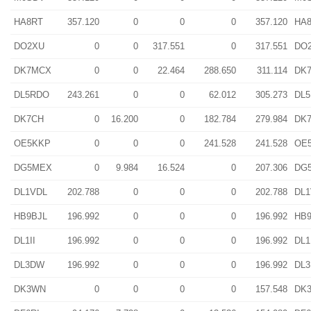
HA8RT
357.120
0
0
0
357.120
HA
DO2XU
0
0
317.551
0
317.551
DO
DK7MCX
0
0
22.464
288.650
311.114
DK
DL5RDO
243.261
0
0
62.012
305.273
DL
DK7CH
0
16.200
0
182.784
279.984
DK
OE5KKP
0
0
0
241.528
241.528
OE
DG5MEX
0
9.984
16.524
0
207.306
DG
DL1VDL
202.788
0
0
0
202.788
DL1
HB9BJL
196.992
0
0
0
196.992
HB9
DL1II
196.992
0
0
0
196.992
DL1
DL3DW
196.992
0
0
0
196.992
DL
DK3WN
0
0
0
0
157.548
DK