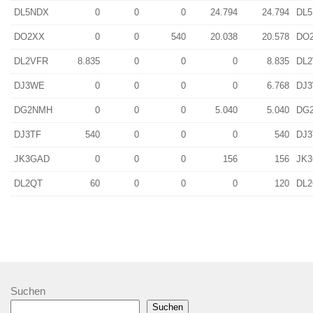
DL5NDX
0
0
0
24.794
24.794
DL
DO2XX
0
0
540
20.038
20.578
DO
DL2VFR
8.835
0
0
0
8.835
DL
DJ3WE
0
0
0
0
6.768
DJ
DG2NMH
0
0
0
5.040
5.040
DG
DJ3TF
540
0
0
0
540
DJ3
JK3GAD
0
0
0
156
156
JK
DL2QT
60
0
0
0
120
DL
Suchen
Suchen