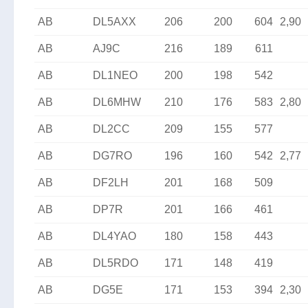
AB
DL5AXX
206
200
604
2,90
AB
AJ9C
216
189
611
AB
DL1NEO
200
198
542
AB
DL6MHW
210
176
583
2,80
AB
DL2CC
209
155
577
AB
DG7RO
196
160
542
2,77
AB
DF2LH
201
168
509
AB
DP7R
201
166
461
AB
DL4YAO
180
158
443
AB
DL5RDO
171
148
419
AB
DG5E
171
153
394
2,30