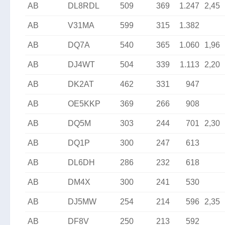
AB
DL8RDL
509
369
1.247
2,45
AB
V31MA
599
315
1.382
AB
DQ7A
540
365
1.060
1,96
AB
DJ4WT
504
339
1.113
2,20
AB
DK2AT
462
331
947
AB
OE5KKP
369
266
908
AB
DQ5M
303
244
701
2,30
AB
DQ1P
300
247
613
AB
DL6DH
286
232
618
AB
DM4X
300
241
530
AB
DJ5MW
254
214
596
2,35
AB
DF8V
250
213
592