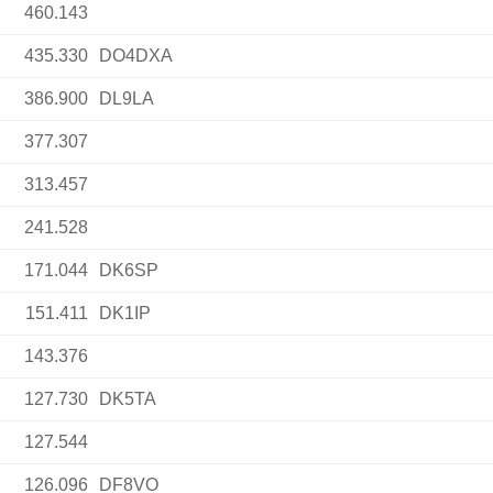
460.143
435.330
DO4DXA
386.900
DL9LA
377.307
313.457
241.528
171.044
DK6SP
151.411
DK1IP
143.376
127.730
DK5TA
127.544
126.096
DF8VO