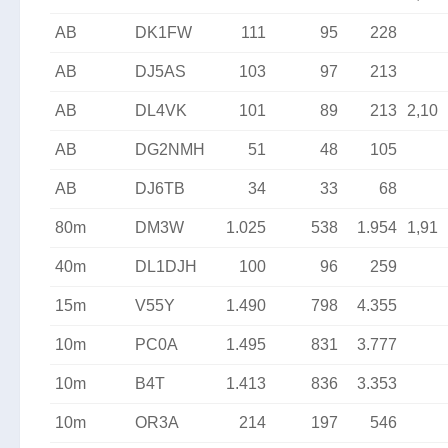
AB
DK1FW
111
95
228
AB
DJ5AS
103
97
213
AB
DL4VK
101
89
213
2,10
AB
DG2NMH
51
48
105
AB
DJ6TB
34
33
68
80m
DM3W
1.025
538
1.954
1,91
40m
DL1DJH
100
96
259
15m
V55Y
1.490
798
4.355
10m
PC0A
1.495
831
3.777
10m
B4T
1.413
836
3.353
10m
OR3A
214
197
546