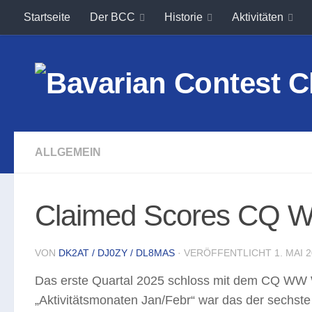
Startseite
Der BCC
Historie
Aktivitäten
Unter dem Inhalt
ALLGEMEIN
Claimed Scores CQ 
VON
DK2AT / DJ0ZY / DL8MAS
· VERÖFFENTLICHT
1. MAI 
Das erste Quartal 2025 schloss mit dem CQ WW
„Aktivitätsmonaten Jan/Febr“ war das der sechst