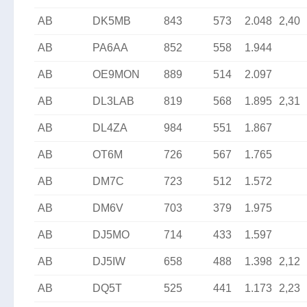
AB
DK5MB
843
573
2.048
2,40
AB
PA6AA
852
558
1.944
AB
OE9MON
889
514
2.097
AB
DL3LAB
819
568
1.895
2,31
AB
DL4ZA
984
551
1.867
AB
OT6M
726
567
1.765
AB
DM7C
723
512
1.572
AB
DM6V
703
379
1.975
AB
DJ5MO
714
433
1.597
AB
DJ5IW
658
488
1.398
2,12
AB
DQ5T
525
441
1.173
2,23