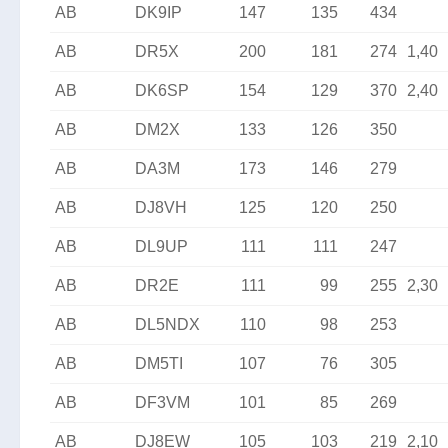
AB
DK9IP
147
135
434
AB
DR5X
200
181
274
1,40
AB
DK6SP
154
129
370
2,40
AB
DM2X
133
126
350
AB
DA3M
173
146
279
AB
DJ8VH
125
120
250
AB
DL9UP
111
111
247
AB
DR2E
111
99
255
2,30
AB
DL5NDX
110
98
253
AB
DM5TI
107
76
305
AB
DF3VM
101
85
269
AB
DJ8EW
105
103
219
2,10