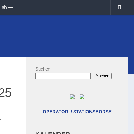
lish —
Suchen
Suchen
25
OPERATOR- / STATIONSBÖRSE
n
KALENDER