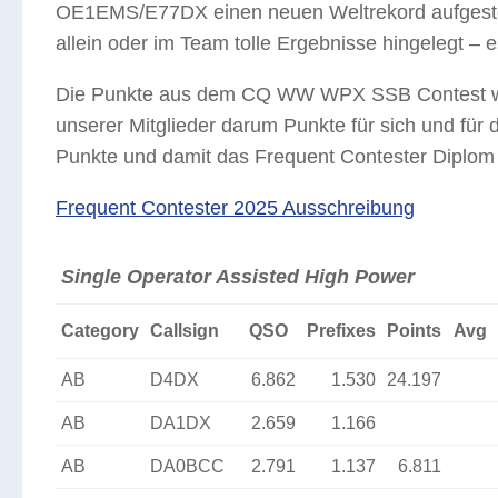
OE1EMS/E77DX einen neuen Weltrekord aufgestel
allein oder im Team tolle Ergebnisse hingelegt – 
Die Punkte aus dem CQ WW WPX SSB Contest werde
unserer Mitglieder darum Punkte für sich und fü
Punkte und damit das Frequent Contester Diplom 
Frequent Contester 2025 Ausschreibung
Single Operator Assisted High Power
Category
Callsign
QSO
Prefixes
Points
Avg
AB
D4DX
6.862
1.530
24.197
AB
DA1DX
2.659
1.166
AB
DA0BCC
2.791
1.137
6.811