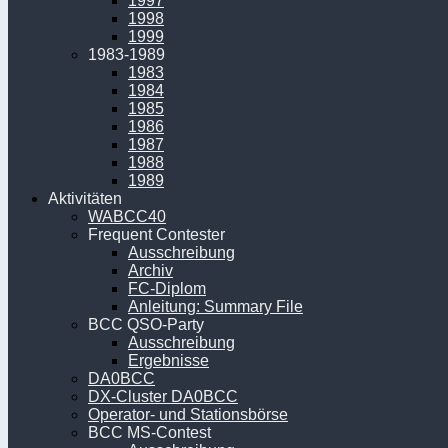
1997
1998
1999
1983-1989
1983
1984
1985
1986
1987
1988
1989
Aktivitäten
WABCC40
Frequent Contester
Ausschreibung
Archiv
FC-Diplom
Anleitung: Summary File
BCC QSO-Party
Ausschreibung
Ergebnisse
DA0BCC
DX-Cluster DA0BCC
Operator- und Stationsbörse
BCC MS-Contest