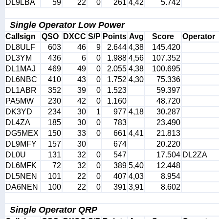
DL9LBA
59
22
0
261
4,42
5.742
Single Operator Low Power
Callsign
QSO
DXCC
S/P
Points
Avg
Score
Operator
DL8ULF
603
46
9
2.644
4,38
145.420
DL3YM
436
6
0
1.988
4,56
107.352
DL1MAJ
469
49
0
2.055
4,38
100.695
DL6NBC
410
43
0
1.752
4,30
75.336
DL1ABR
352
39
0
1.523
59.397
PA5MW
230
42
0
1.160
48.720
DK3YD
234
30
1
977
4,18
30.287
DL4ZA
185
30
0
783
23.490
DG5MEX
150
33
0
661
4,41
21.813
DL9MFY
157
30
674
20.220
DL0U
131
32
0
547
17.504
DL2ZA
DL6MFK
72
32
0
389
5,40
12.448
DL5NEN
101
22
0
407
4,03
8.954
DA6NEN
100
22
0
391
3,91
8.602
Single Operator QRP