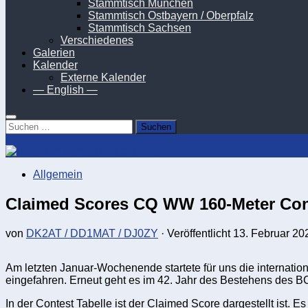
Stammtisch München
Stammtisch Ostbayern / Oberpfalz
Stammtisch Sachsen
Verschiedenes
Galerien
Kalender
Externe Kalender
— English —
Suchen
nach:
Allgemein
Claimed Scores CQ WW 160-Meter Con
von
DK2AT / DD1MAT / DJ0ZY
· Veröffentlicht
13. Februar 20
Am letzten Januar-Wochenende startete für uns die interna
eingefahren. Erneut geht es im 42. Jahr des Bestehens des B
In der Contest Tabelle ist der Claimed Score dargestellt is