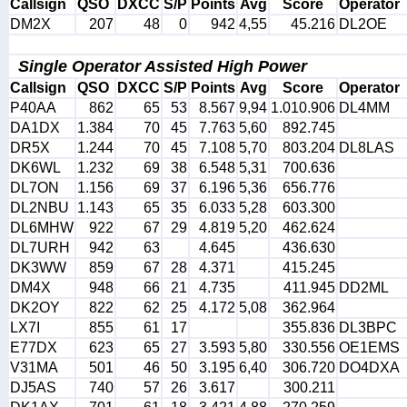
Callsign
QSO
DXCC
S/P
Points
Avg
Score
Operator
DM2X
207
48
0
942
4,55
45.216
DL2OE
Single Operator Assisted High Power
Callsign
QSO
DXCC
S/P
Points
Avg
Score
Operator
P40AA
862
65
53
8.567
9,94
1.010.906
DL4MM
DA1DX
1.384
70
45
7.763
5,60
892.745
DR5X
1.244
70
45
7.108
5,70
803.204
DL8LAS
DK6WL
1.232
69
38
6.548
5,31
700.636
DL7ON
1.156
69
37
6.196
5,36
656.776
DL2NBU
1.143
65
35
6.033
5,28
603.300
DL6MHW
922
67
29
4.819
5,20
462.624
DL7URH
942
63
4.645
436.630
DK3WW
859
67
28
4.371
415.245
DM4X
948
66
21
4.735
411.945
DD2ML
DK2OY
822
62
25
4.172
5,08
362.964
LX7I
855
61
17
355.836
DL3BPC
E77DX
623
65
27
3.593
5,80
330.556
OE1EMS
V31MA
501
46
50
3.195
6,40
306.720
DO4DXA
DJ5AS
740
57
26
3.617
300.211