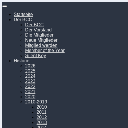
Unter
dem
Startseite
Inhalt
Der BCC
Der BCC
Der Vorstand
Die Mitglieder
Neue Mitglieder
Mitglied werden
Member of the Year
Silent Key
Historie
2026
2025
2024
2023
2022
2021
2020
2010-2019
2010
2011
2012
2013
2014