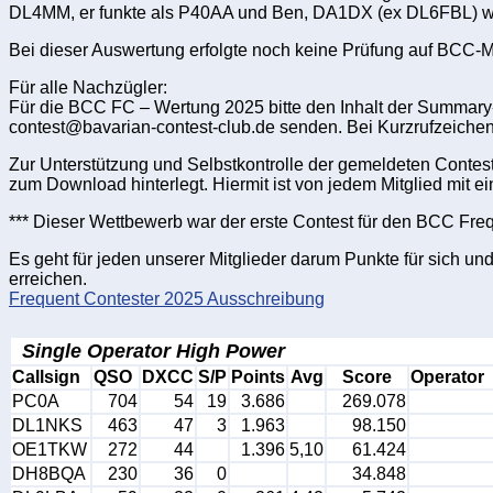
DL4MM, er funkte als P40AA und Ben, DA1DX (ex DL6FBL) w
Bei dieser Auswertung erfolgte noch keine Prüfung auf BCC-Mit
Für alle Nachzügler:
Für die BCC FC – Wertung 2025 bitte den Inhalt der Summary
contest@bavarian-contest-club.de senden. Bei Kurzrufzeichen
Zur Unterstützung und Selbstkontrolle der gemeldeten Contes
zum Download hinterlegt. Hiermit ist von jedem Mitglied mit e
*** Dieser Wettbewerb war der erste Contest für den BCC Freq
Es geht für jeden unserer Mitglieder darum Punkte für sich 
erreichen.
Frequent Contester 2025 Ausschreibung
Single Operator High Power
Callsign
QSO
DXCC
S/P
Points
Avg
Score
Operator
PC0A
704
54
19
3.686
269.078
DL1NKS
463
47
3
1.963
98.150
OE1TKW
272
44
1.396
5,10
61.424
DH8BQA
230
36
0
34.848