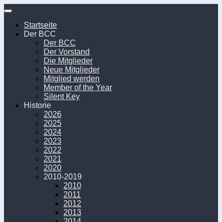
Unter
dem
Startseite
Inhalt
Der BCC
Der BCC
Der Vorstand
Die Mitglieder
Neue Mitglieder
Mitglied werden
Member of the Year
Silent Key
Historie
2026
2025
2024
2023
2022
2021
2020
2010-2019
2010
2011
2012
2013
2014