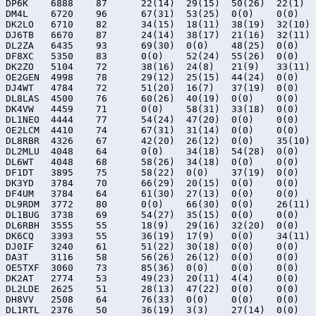
DP6K	6888	87	22(14)	29(15)	50(26)	22(1)

DM4L	6720	96	67(31)	53(25)	0(0)	0(0)

DK2LO	6710	82	34(15)	18(11)	38(19)	32(10)

DJ6TB	6670	87	24(14)	38(17)	21(16)	32(11)

DL2ZA	6435	93	69(30)	0(0)	48(25)	0(0)

DF8XC	5350	83	0(0)	52(24)	55(26)	0(0)

DK2ZO	5104	72	38(16)	24(8)	21(9)	33(11)

OE2GEN	4998	78	29(12)	25(15)	44(24)	0(0)

DJ4WT	4784	72	51(20)	16(7)	37(19)	0(0)

DL8LAS	4500	76	60(26)	40(19)	0(0)	0(0)

DK4VW	4459	71	0(0)	58(31)	33(18)	0(0)

DL1NEO	4444	77	54(24)	47(20)	0(0)	0(0)

OE2LCM	4410	74	67(31)	31(14)	0(0)	0(0)

DL8RBR	4326	67	42(20)	26(12)	0(0)	35(10)

DL2MLU	4048	64	0(0)	34(18)	54(28)	0(0)

DL6WT	4048	68	58(26)	34(18)	0(0)	0(0)

DF1DT	3895	75	58(22)	0(0)	37(19)	0(0)

DK3YD	3784	70	66(29)	20(15)	0(0)	0(0)

DF4UM	3784	64	61(30)	27(13)	0(0)	0(0)

DL9RDM	3772	80	0(0)	66(30)	0(0)	26(11)

DL1BUG	3738	69	54(27)	35(15)	0(0)	0(0)

DL6RBH	3555	55	18(9)	29(16)	32(20)	0(0)

DK6CQ	3393	55	36(19)	17(9)	0(0)	34(11)

DJ0IF	3240	61	51(22)	30(18)	0(0)	0(0)

DA3T	3116	58	56(26)	26(12)	0(0)	0(0)

OE5TXF	3060	73	85(36)	0(0)	0(0)	0(0)

DK2AT	2774	53	49(23)	20(11)	4(4)	0(0)

DL2LDE	2625	51	28(13)	47(22)	0(0)	0(0)

DH8VV	2508	64	76(33)	0(0)	0(0)	0(0)

DL1RTL	2376	50	36(19)	3(3)	27(14)	0(0)
