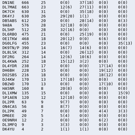
DN1NE	666	25	0(0)	37(18)	0(0)	0(0)

DL7MAE	663	23	12(6)	27(11)	0(0)	0(0)

DK7CH	630	31	0(0)	35(18)	0(0)	0(0)

DK4YJ	630	26	29(20)	1(1)	0(0)	0(0)

DB5ABS	612	20	0(0)	28(14)	0(0)	8(3)

9A8A	576	28	32(18)	0(0)	0(0)	0(0)

DL5HP	512	28	32(16)	0(0)	0(0)	0(0)

DL6RBO	475	21	0(0)	25(19)	0(0)	0(0)

OE1TKW	468	18	20(12)	0(0)	6(6)	0(0)

DG0LFG	455	23	0(0)	0(0)	0(0)	35(13)

DK9TN/P	390	14	16(7)	14(6)	0(0)	0(0)

DL8LSK	312	14	0(0)	26(12)	0(0)	0(0)

DF2RG	264	14	12(6)	10(6)	0(0)	0(0)

DL4KWA	252	18	15(12)	3(2)	0(0)	0(0)

DL4YDR	238	17	0(0)	0(0)	17(14)	0(0)

DH6BH	228	15	0(0)	0(0)	19(12)	0(0)

DO2SBS	216	18	0(0)	0(0)	18(12)	0(0)

DJ4KW	170	13	17(10)	0(0)	0(0)	0(0)

DB2WD	170	13	0(0)	0(0)	17(10)	0(0)

HA5NR	160	8	20(8)	0(0)	0(0)	0(0)

DL1XMW	135	15	0(0)	0(0)	0(0)	15(9)

SP1AEN	120	12	12(10)	0(0)	0(0)	0(0)

DL2PR	63	9	9(7)	0(0)	0(0)	0(0)

ON4CAS	56	8	8(7)	0(0)	0(0)	0(0)

DL2PK	49	7	0(0)	0(0)	4(4)	3(3)

DM6EE	20	5	5(4)	0(0)	0(0)	0(0)

OE9NRH	12	2	0(0)	0(0)	6(2)	0(0)

DL3MFQ	9	3	3(3)	0(0)	0(0)	0(0)
