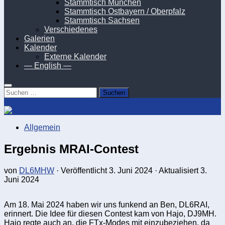
Stammtisch München
Stammtisch Ostbayern / Oberpfalz
Stammtisch Sachsen
Verschiedenes
Galerien
Kalender
Externe Kalender
— English —
Suchen
nach:
Allgemein
Ergebnis MRAI-Contest
von
DL6MHW
· Veröffentlicht
3. Juni 2024
· Aktualisiert
3.
Juni 2024
Am 18. Mai 2024 haben wir uns funkend an Ben, DL6RAI,
erinnert. Die Idee für diesen Contest kam von Hajo, DJ9MH.
Hajo regte auch an, die FTx-Modes mit einzubeziehen, da