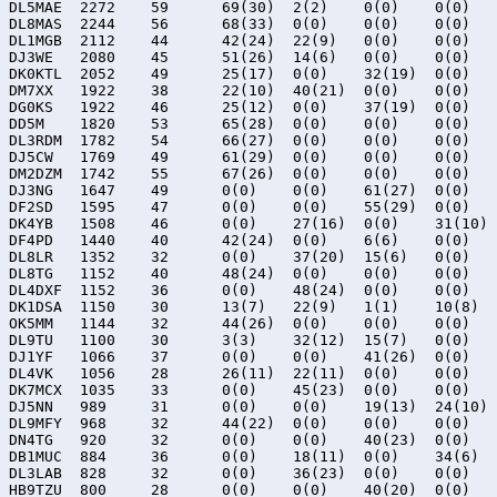
DL5MAE	2272	59	69(30)	2(2)	0(0)	0(0)

DL8MAS	2244	56	68(33)	0(0)	0(0)	0(0)

DL1MGB	2112	44	42(24)	22(9)	0(0)	0(0)

DJ3WE	2080	45	51(26)	14(6)	0(0)	0(0)

DK0KTL	2052	49	25(17)	0(0)	32(19)	0(0)

DM7XX	1922	38	22(10)	40(21)	0(0)	0(0)

DG0KS	1922	46	25(12)	0(0)	37(19)	0(0)

DD5M	1820	53	65(28)	0(0)	0(0)	0(0)

DL3RDM	1782	54	66(27)	0(0)	0(0)	0(0)

DJ5CW	1769	49	61(29)	0(0)	0(0)	0(0)

DM2DZM	1742	55	67(26)	0(0)	0(0)	0(0)

DJ3NG	1647	49	0(0)	0(0)	61(27)	0(0)

DF2SD	1595	47	0(0)	0(0)	55(29)	0(0)

DK4YB	1508	46	0(0)	27(16)	0(0)	31(10)

DF4PD	1440	40	42(24)	0(0)	6(6)	0(0)

DL8LR	1352	32	0(0)	37(20)	15(6)	0(0)

DL8TG	1152	40	48(24)	0(0)	0(0)	0(0)

DL4DXF	1152	36	0(0)	48(24)	0(0)	0(0)

DK1DSA	1150	30	13(7)	22(9)	1(1)	10(8)

OK5MM	1144	32	44(26)	0(0)	0(0)	0(0)

DL9TU	1100	30	3(3)	32(12)	15(7)	0(0)

DJ1YF	1066	37	0(0)	0(0)	41(26)	0(0)

DL4VK	1056	28	26(11)	22(11)	0(0)	0(0)

DK7MCX	1035	33	0(0)	45(23)	0(0)	0(0)

DJ5NN	989	31	0(0)	0(0)	19(13)	24(10)

DL9MFY	968	32	44(22)	0(0)	0(0)	0(0)

DN4TG	920	32	0(0)	0(0)	40(23)	0(0)

DB1MUC	884	36	0(0)	18(11)	0(0)	34(6)

DL3LAB	828	32	0(0)	36(23)	0(0)	0(0)

HB9TZU	800	28	0(0)	0(0)	40(20)	0(0)
