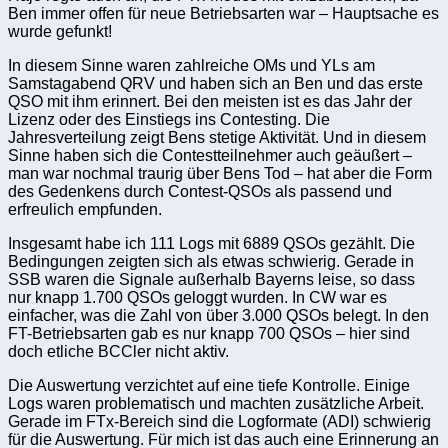
Ben immer offen für neue Betriebsarten war – Hauptsache es
wurde gefunkt!
In diesem Sinne waren zahlreiche OMs und YLs am
Samstagabend QRV und haben sich an Ben und das erste
QSO mit ihm erinnert. Bei den meisten ist es das Jahr der
Lizenz oder des Einstiegs ins Contesting. Die
Jahresverteilung zeigt Bens stetige Aktivität. Und in diesem
Sinne haben sich die Contestteilnehmer auch geäußert –
man war nochmal traurig über Bens Tod – hat aber die Form
des Gedenkens durch Contest-QSOs als passend und
erfreulich empfunden.
Insgesamt habe ich 111 Logs mit 6889 QSOs gezählt. Die
Bedingungen zeigten sich als etwas schwierig. Gerade in
SSB waren die Signale außerhalb Bayerns leise, so dass
nur knapp 1.700 QSOs geloggt wurden. In CW war es
einfacher, was die Zahl von über 3.000 QSOs belegt. In den
FT-Betriebsarten gab es nur knapp 700 QSOs – hier sind
doch etliche BCCler nicht aktiv.
Die Auswertung verzichtet auf eine tiefe Kontrolle. Einige
Logs waren problematisch und machten zusätzliche Arbeit.
Gerade im FTx-Bereich sind die Logformate (ADI) schwierig
für die Auswertung. Für mich ist das auch eine Erinnerung an