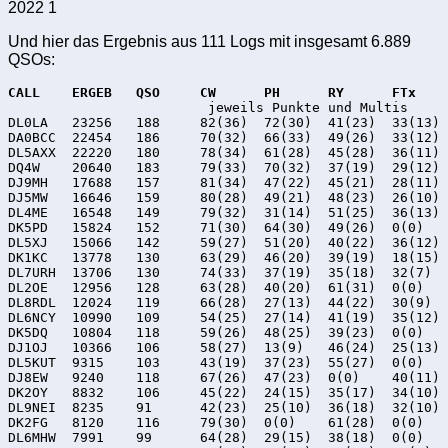
2022 1
Und hier das Ergebnis aus 111 Logs mit insgesamt 6.889
QSOs:
CALL	ERGEB	QSO	CW	PH	RY	FTx
			 jeweils Punkte und Multis

DL0LA	23256	188	82(36)	72(30)	41(23)	33(13)

DA0BCC	22454	186	70(32)	66(33)	49(26)	33(12)

DL5AXX	22220	180	78(34)	61(28)	45(28)	36(11)

DQ4W	20640	183	79(33)	70(32)	37(19)	29(12)

DJ9MH	17688	157	81(34)	47(22)	45(21)	28(11)

DJ5MW	16646	159	80(28)	49(21)	48(23)	26(10)

DL4ME	16548	149	79(32)	31(14)	51(25)	36(13)

DK5PD	15824	152	71(30)	64(30)	49(26)	0(0)

DL5XJ	15066	142	59(27)	51(20)	40(22)	36(12)

DK1KC	13778	130	63(29)	46(20)	39(19)	18(15)

DL7URH	13706	130	74(33)	37(19)	35(18)	32(7)

DL2OE	12956	128	63(28)	40(20)	61(31)	0(0)

DL8RDL	12024	119	66(28)	27(13)	44(22)	30(9)

DL6NCY	10990	109	54(25)	27(14)	41(19)	35(12)

DK5DQ	10804	118	59(26)	48(25)	39(23)	0(0)

DJ1OJ	10366	106	58(27)	13(9)	46(24)	25(13)

DL5KUT	9315	103	43(19)	37(23)	55(27)	0(0)

DJ8EW	9240	118	67(26)	47(23)	0(0)	40(11)

DK2OY	8832	106	45(22)	24(15)	35(17)	34(10)

DL9NEI	8235	91	42(23)	25(10)	36(18)	32(10)

DK2FG	8120	116	79(30)	0(0)	61(28)	0(0)

DL6MHW	7991	99	64(28)	29(15)	38(18)	0(0)
