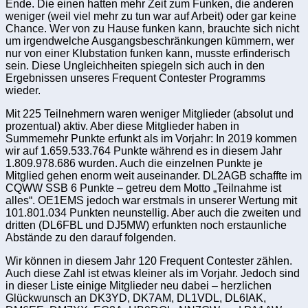
Ende. Die einen hatten mehr Zeit zum Funken, die anderen
weniger (weil viel mehr zu tun war auf Arbeit) oder gar keine
Chance. Wer von zu Hause funken kann, brauchte sich nicht
um irgendwelche Ausgangsbeschränkungen kümmern, wer
nur von einer Klubstation funken kann, musste erfinderisch
sein. Diese Ungleichheiten spiegeln sich auch in den
Ergebnissen unseres Frequent Contester Programms
wieder.
Mit 225 Teilnehmern waren weniger Mitglieder (absolut und
prozentual) aktiv. Aber diese Mitglieder haben in
Summemehr Punkte erfunkt als im Vorjahr: In 2019 kommen
wir auf 1.659.533.764 Punkte während es in diesem Jahr
1.809.978.686 wurden. Auch die einzelnen Punkte je
Mitglied gehen enorm weit auseinander. DL2AGB schaffte im
CQWW SSB 6 Punkte – getreu dem Motto „Teilnahme ist
alles“. OE1EMS jedoch war erstmals in unserer Wertung mit
101.801.034 Punkten neunstellig. Aber auch die zweiten und
dritten (DL6FBL und DJ5MW) erfunkten noch erstaunliche
Abstände zu den darauf folgenden.
Wir können in diesem Jahr 120 Frequent Contester zählen.
Auch diese Zahl ist etwas kleiner als im Vorjahr. Jedoch sind
in dieser Liste einige Mitglieder neu dabei – herzlichen
Glückwunsch an DK3YD, DK7AM, DL1VDL, DL6IAK,