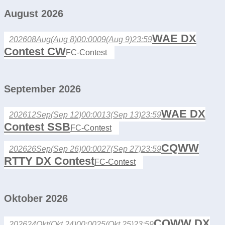
August 2026
WAE DX
2026
08
Aug
(Aug 8)
00:00
09
(Aug 9)
23:59
Contest CW
FC-Contest
September 2026
WAE DX
2026
12
Sep
(Sep 12)
00:00
13
(Sep 13)
23:59
Contest SSB
FC-Contest
CQWW
2026
26
Sep
(Sep 26)
00:00
27
(Sep 27)
23:59
RTTY DX Contest
FC-Contest
Oktober 2026
CQWW DX
2026
24
Okt
(Okt 24)
00:00
25
(Okt 25)
23:59