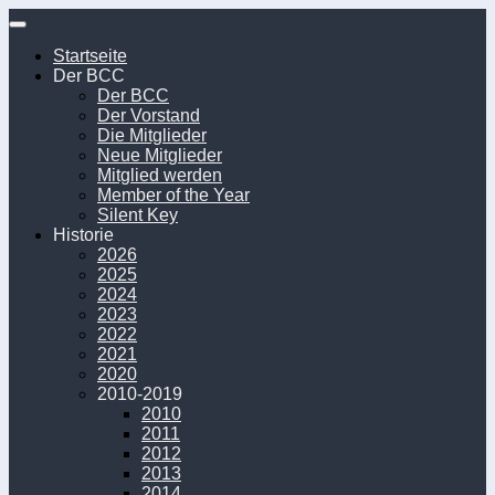
Unter
dem
Startseite
Inhalt
Der BCC
Der BCC
Der Vorstand
Die Mitglieder
Neue Mitglieder
Mitglied werden
Member of the Year
Silent Key
Historie
2026
2025
2024
2023
2022
2021
2020
2010-2019
2010
2011
2012
2013
2014