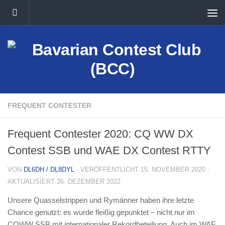
Unter dem Inhalt
FREQUENT CONTESTER
Frequent Contester 2020: CQ WW DX
Contest SSB und WAE DX Contest RTTY
VON
DL6DH / DL8DYL
· VERÖFFENTLICHT
15. NOVEMBER 2020
·
AKTUALISIERT
26. DEZEMBER 2022
Unsere Quasselstrippen und Rymänner haben ihre letzte
Chance genutzt: es wurde fleißig gepunktet – nicht nur im
CQWW SSB mit internationaler Rekordbeteiliung. Auch im WAE