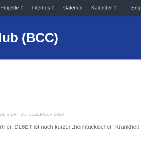
Projekte
Internes
Galerien
Kalender
— Eng
UALISIERT
26. DEZEMBER 2022
ner, DL6ET ist nach kurzer „heimtückischer“ Krankheit