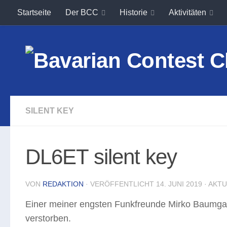
Startseite
Der BCC
Historie
Aktivitäten
Unter dem Inhalt
SILENT KEY
DL6ET silent key
VON
REDAKTION
· VERÖFFENTLICHT
14. JUNI 2019
· AKT
Einer meiner engsten Funkfreunde Mirko Baumgart
verstorben.