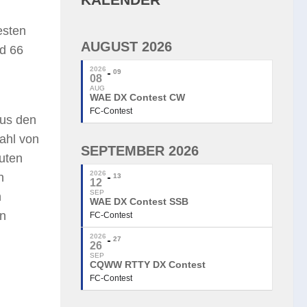
esten
AUGUST 2026
nd 66
2026
09
08
AUG
WAE DX Contest CW
FC-Contest
aus den
Zahl von
SEPTEMBER 2026
euten
2026
n
13
12
SEP
n
WAE DX Contest SSB
en
FC-Contest
2026
27
26
SEP
CQWW RTTY DX Contest
FC-Contest
,