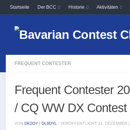
Startseite
Der BCC
Historie
Aktivitäten
Unter dem Inhalt
FREQUENT CONTESTER
Frequent Contester 
/ CQ WW DX Contest 
VON
DK2OY / DL8DYL
· VERÖFFENTLICHT
31. DEZEMBER 