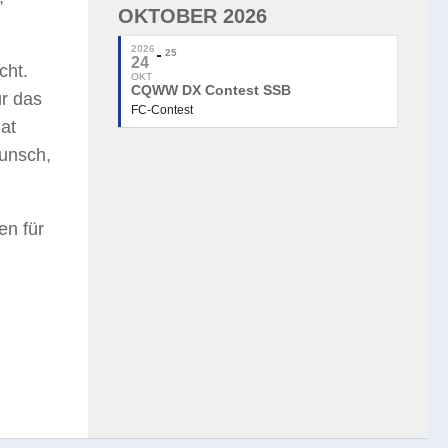
OKTOBER 2026
2026
25
24
cht.
OKT
CQWW DX Contest SSB
r das
FC-Contest
at
wunsch,
en für