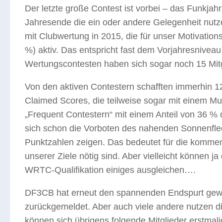
Der letzte große Contest ist vorbei – das Funkjah
Jahresende die ein oder andere Gelegenheit nutz
mit Clubwertung in 2015, die für unser Motivatio
%) aktiv. Das entspricht fast dem Vorjahresniveau 
Wertungscontesten haben sich sogar noch 15 Mitg
Von den aktiven Contestern schafften immerhin 1
Claimed Scores, die teilweise sogar mit einem Mult
„Frequent Contestern“ mit einem Anteil von 36 % d
sich schon die Vorboten des nahenden Sonnenflec
Punktzahlen zeigen. Das bedeutet für die kommen
unserer Ziele nötig sind. Aber vielleicht können j
WRTC-Qualifikation einiges ausgleichen….
DF3CB hat erneut den spannenden Endspurt gewäh
zurückgemeldet. Aber auch viele andere nutzen d
können sich übrigens folgende Mitglieder erst