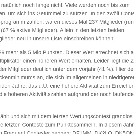
r natürlich noch lange nicht. Viele werden noch bis zum
en, um sich ins Getümmel zu stürzen. In den zwölf Cont
nsprogramm zählen, waren dieses Mal 237 Mitglieder (ru
(67 % aktive Mitglieder). Allein in den letzten beiden
lieder neu in unsere Liste einschreiben können.
29 mehr als 5 Mio Punkten. Dieser Wert errechnet sich 
iplikator einen höheren Wert erhalten. Leider liegt die 
er Mitglieder deutlich unter dem Vorjahr (41 %). Hier d
kenminimums an, die sich im allgemeinen in niedrigere
den Jahre, das u.U. eine höhere Aktivität zum Erreiche
a die höheren Aktivitätszahlen aufgrund der noch laufend
lt und sich mit dem letzten Wertungscontest grandios
ie letzten Conteste zum Punktesammeln. In diesem Jahr
malig Frequent Contester nennen: DF1MM, DK2LO, DK5ON