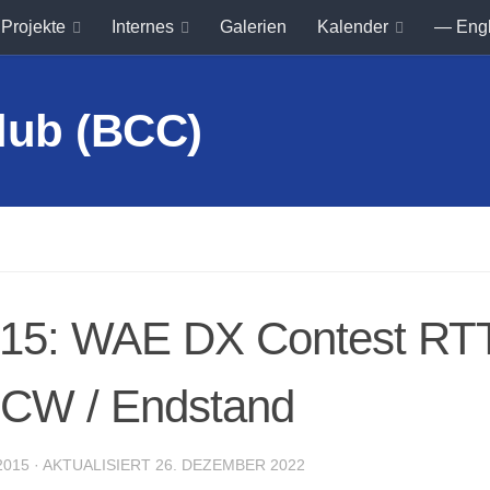
Projekte
Internes
Galerien
Kalender
— Eng
2015: WAE DX Contest RT
CW / Endstand
2015
· AKTUALISIERT
26. DEZEMBER 2022