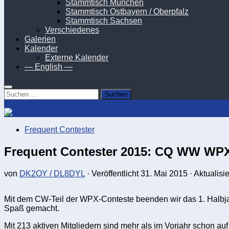
Stammtisch München
Stammtisch Ostbayern / Oberpfalz
Stammtisch Sachsen
Verschiedenes
Galerien
Kalender
Externe Kalender
— English —
Suchen
nach:
Frequent Contester
Frequent Contester 2015: CQ WW WP
von
DK2OY / DL8DYL
· Veröffentlicht
31. Mai 2015
· Aktualisi
Mit dem CW-Teil der WPX-Conteste beenden wir das 1. Halbjah
Spaß gemacht.
Mit 213 aktiven Mitgliedern sind mehr als im Vorjahr schon 