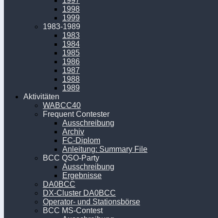
1997
1998
1999
1983-1989
1983
1984
1985
1986
1987
1988
1989
Aktivitäten
WABCC40
Frequent Contester
Ausschreibung
Archiv
FC-Diplom
Anleitung: Summary File
BCC QSO-Party
Ausschreibung
Ergebnisse
DA0BCC
DX-Cluster DA0BCC
Operator- und Stationsbörse
BCC MS-Contest