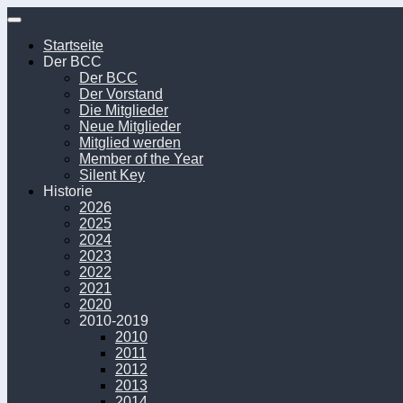
Unter
dem
Startseite
Inhalt
Der BCC
Der BCC
Der Vorstand
Die Mitglieder
Neue Mitglieder
Mitglied werden
Member of the Year
Silent Key
Historie
2026
2025
2024
2023
2022
2021
2020
2010-2019
2010
2011
2012
2013
2014