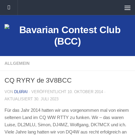
Unter dem Inhalt
ALLGEMEIN
CQ RYRY de 3V8BCC
VON
DL6RAI
· VERÖFFENTLICHT
10. OKTOBER 2014
·
AKTUALISIERT
30. JULI 2023
Für das Jahr 2014 hatten wir uns vorgenommen mal von einem
seltenen Land im CQ WW RTTY zu funken. Wir – das waren
Luise, DL2MLU, Simon, DJ4MZ, Wolfgang, DK7MCX und ich.
Viele Jahre lang hatten wir von DQ4W aus recht erfolgreich an