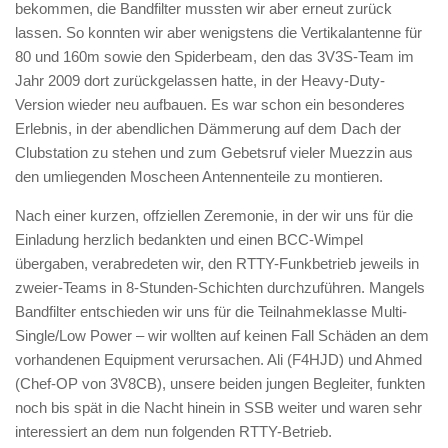
bekommen, die Bandfilter mussten wir aber erneut zurück
lassen. So konnten wir aber wenigstens die Vertikalantenne für
80 und 160m sowie den Spiderbeam, den das 3V3S-Team im
Jahr 2009 dort zurückgelassen hatte, in der Heavy-Duty-
Version wieder neu aufbauen. Es war schon ein besonderes
Erlebnis, in der abendlichen Dämmerung auf dem Dach der
Clubstation zu stehen und zum Gebetsruf vieler Muezzin aus
den umliegenden Moscheen Antennenteile zu montieren.
Nach einer kurzen, offziellen Zeremonie, in der wir uns für die
Einladung herzlich bedankten und einen BCC-Wimpel
übergaben, verabredeten wir, den RTTY-Funkbetrieb jeweils in
zweier-Teams in 8-Stunden-Schichten durchzuführen. Mangels
Bandfilter entschieden wir uns für die Teilnahmeklasse Multi-
Single/Low Power – wir wollten auf keinen Fall Schäden an dem
vorhandenen Equipment verursachen. Ali (F4HJD) und Ahmed
(Chef-OP von 3V8CB), unsere beiden jungen Begleiter, funkten
noch bis spät in die Nacht hinein in SSB weiter und waren sehr
interessiert an dem nun folgenden RTTY-Betrieb.