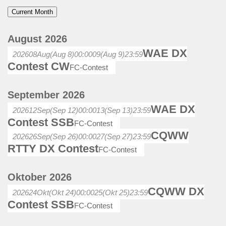
Current Month
August 2026
WAE DX
2026
08
Aug
(Aug 8)
00:00
09
(Aug 9)
23:59
Contest CW
FC-Contest
September 2026
WAE DX
2026
12
Sep
(Sep 12)
00:00
13
(Sep 13)
23:59
Contest SSB
FC-Contest
CQWW
2026
26
Sep
(Sep 26)
00:00
27
(Sep 27)
23:59
RTTY DX Contest
FC-Contest
Oktober 2026
CQWW DX
2026
24
Okt
(Okt 24)
00:00
25
(Okt 25)
23:59
Contest SSB
FC-Contest