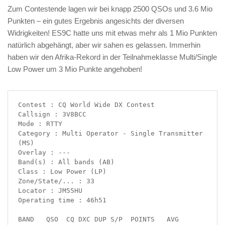
Zum Contestende lagen wir bei knapp 2500 QSOs und 3.6 Mio
Punkten – ein gutes Ergebnis angesichts der diversen
Widrigkeiten! ES9C hatte uns mit etwas mehr als 1 Mio Punkten
natürlich abgehängt, aber wir sahen es gelassen. Immerhin
haben wir den Afrika-Rekord in der Teilnahmeklasse Multi/Single
Low Power um 3 Mio Punkte angehoben!
Contest : CQ World Wide DX Contest

Callsign : 3V8BCC

Mode : RTTY

Category : Multi Operator - Single Transmitter 
(MS)

Overlay : ---

Band(s) : All bands (AB)

Class : Low Power (LP)

Zone/State/... : 33

Locator : JM55HU

Operating time : 46h51

BAND   QSO  CQ DXC DUP S/P  POINTS   AVG
