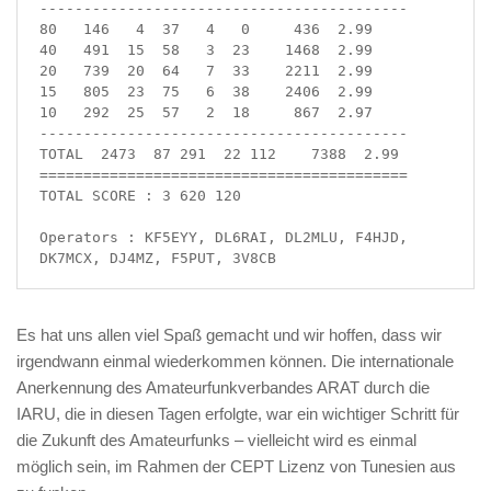
------------------------------------------

80   146   4  37   4   0     436  2.99

40   491  15  58   3  23    1468  2.99

20   739  20  64   7  33    2211  2.99

15   805  23  75   6  38    2406  2.99

10   292  25  57   2  18     867  2.97

------------------------------------------

TOTAL  2473  87 291  22 112    7388  2.99

==========================================

TOTAL SCORE : 3 620 120

Operators : KF5EYY, DL6RAI, DL2MLU, F4HJD, 
DK7MCX, DJ4MZ, F5PUT, 3V8CB
Es hat uns allen viel Spaß gemacht und wir hoffen, dass wir
irgendwann einmal wiederkommen können. Die internationale
Anerkennung des Amateurfunkverbandes ARAT durch die
IARU, die in diesen Tagen erfolgte, war ein wichtiger Schritt für
die Zukunft des Amateurfunks – vielleicht wird es einmal
möglich sein, im Rahmen der CEPT Lizenz von Tunesien aus