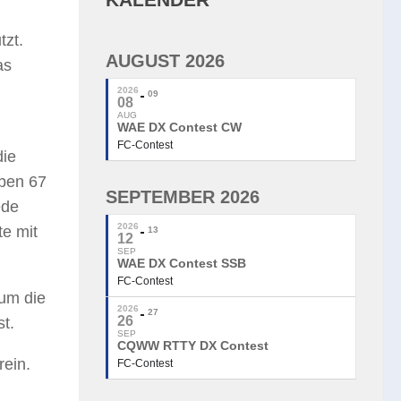
tzt.
AUGUST 2026
as
2026
09
08
AUG
WAE DX Contest CW
FC-Contest
die
aben 67
SEPTEMBER 2026
ede
2026
te mit
13
12
SEP
WAE DX Contest SSB
FC-Contest
um die
2026
27
26
st.
SEP
CQWW RTTY DX Contest
rein.
FC-Contest