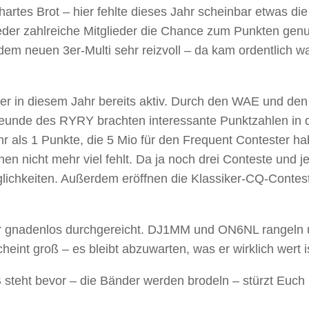
artes Brot – hier fehlte dieses Jahr scheinbar etwas die
ieder zahlreiche Mitglieder die Chance zum Punkten genu
 neuen 3er-Multi sehr reizvoll – da kam ordentlich w
er in diesem Jahr bereits aktiv. Durch den WAE und den
unde des RYRY brachten interessante Punktzahlen in 
r als 1 Punkte, die 5 Mio für den Frequent Contester h
nen nicht mehr viel fehlt. Da ja noch drei Conteste und j
öglichkeiten. Außerdem eröffnen die Klassiker-CQ-Contes
er gnadenlos durchgereicht. DJ1MM und ON6NL rangeln 
eint groß – es bleibt abzuwarten, was er wirklich wert i
eht bevor – die Bänder werden brodeln – stürzt Euch 