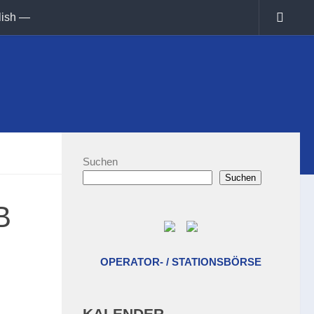
lish —
Suchen
Suchen
B
OPERATOR- / STATIONSBÖRSE
KALENDER