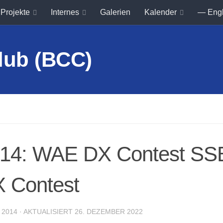
Projekte
Internes
Galerien
Kalender
— Eng
2014: WAE DX Contest SS
 Contest
 2014
· AKTUALISIERT
26. DEZEMBER 2022