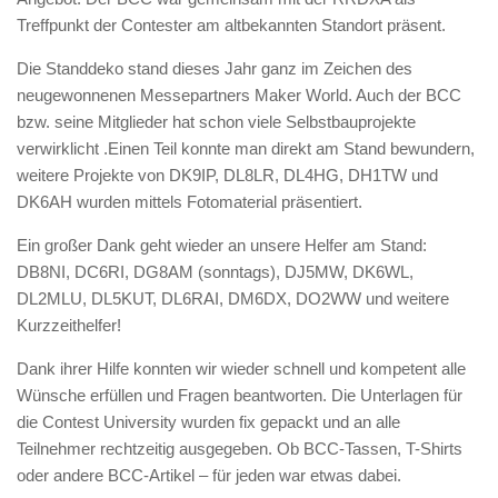
Treffpunkt der Contester am altbekannten Standort präsent.
Die Standdeko stand dieses Jahr ganz im Zeichen des
neugewonnenen Messepartners Maker World. Auch der BCC
bzw. seine Mitglieder hat schon viele Selbstbauprojekte
verwirklicht .Einen Teil konnte man direkt am Stand bewundern,
weitere Projekte von DK9IP, DL8LR, DL4HG, DH1TW und
DK6AH wurden mittels Fotomaterial präsentiert.
Ein großer Dank geht wieder an unsere Helfer am Stand:
DB8NI, DC6RI, DG8AM (sonntags), DJ5MW, DK6WL,
DL2MLU, DL5KUT, DL6RAI, DM6DX, DO2WW und weitere
Kurzzeithelfer!
Dank ihrer Hilfe konnten wir wieder schnell und kompetent alle
Wünsche erfüllen und Fragen beantworten. Die Unterlagen für
die Contest University wurden fix gepackt und an alle
Teilnehmer rechtzeitig ausgegeben. Ob BCC-Tassen, T-Shirts
oder andere BCC-Artikel – für jeden war etwas dabei.