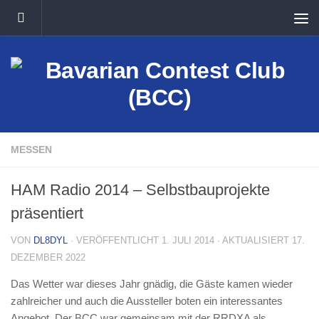
Unter dem Inhalt
MESSEN
HAM Radio 2014 – Selbstbauprojekte
präsentiert
VON
DL8DYL
· VERÖFFENTLICHT
1. JULI 2014
· AKTUALISIERT
17.
DEZEMBER 2022
Das Wetter war dieses Jahr gnädig, die Gäste kamen wieder
zahlreicher und auch die Aussteller boten ein interessantes
Angebot. Der BCC war gemeinsam mit der RRDXA als