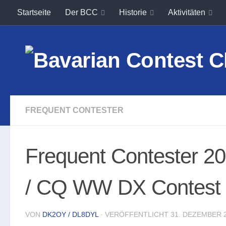
Startseite
Der BCC
Historie
Aktivitäten
Unter dem Inhalt
FREQUENT CONTESTER
Frequent Contester 
/ CQ WW DX Contest 
VON
DK2OY / DL8DYL
· VERÖFFENTLICHT
31. DEZEMBER 