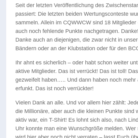
Seit der letzten Veröffentlichung des Zwischensta
passiert: Die letzten beiden Wertungsconteste wu
sammeln. Allein im CQWWCW sind 18 Mitglieder d
auch noch fehlende Punkte nachgetragen. Danke! D
Danke auch an diejenigen, die zwar nicht in unse
Bändern oder an der Klubstation oder für den BC
Ihr ahnt es sicherlich – oder habt schon weiter u
aktive Mitglieder. Das ist verrückt! Das ist toll! D
gezweifelt haben….. Und dann haben noch mehr als
erfunkt. Das ist noch verrückter!
Vielen Dank an alle. Und vor allem hier zählt: Jed
die Millionäre, aber auch die kleinen Punkte sind 
aktiv war, ein T-Shirt! Es lohnt sich also, nach 
Uhr konnte man eine Wunschgröße melden. Wer s
wird hier aber noch nicht verraten – lasst Euch ü