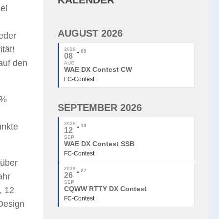
el
AUGUST 2026
eder
tät!
2026
09
08
auf den
AUG
WAE DX Contest CW
FC-Contest
 %
SEPTEMBER 2026
2026
unkte
13
12
SEP
WAE DX Contest SSB
FC-Contest
 über
2026
27
26
ahr
SEP
CQWW RTTY DX Contest
, 12
FC-Contest
Design