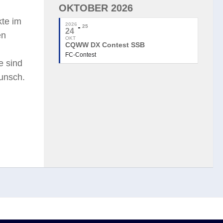
OKTOBER 2026
kte im
2026
25
24
en
OKT
CQWW DX Contest SSB
FC-Contest
e sind
wunsch.