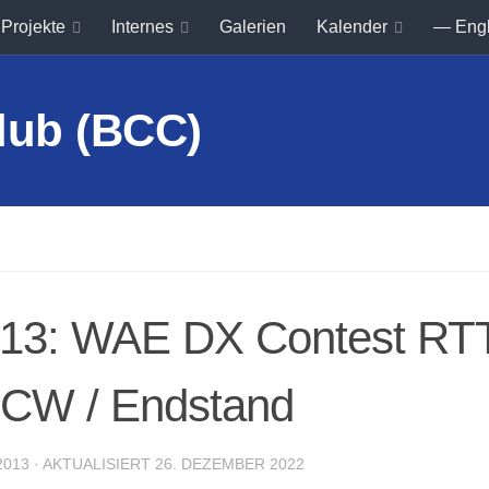
Projekte
Internes
Galerien
Kalender
— Eng
2013: WAE DX Contest RT
CW / Endstand
2013
· AKTUALISIERT
26. DEZEMBER 2022