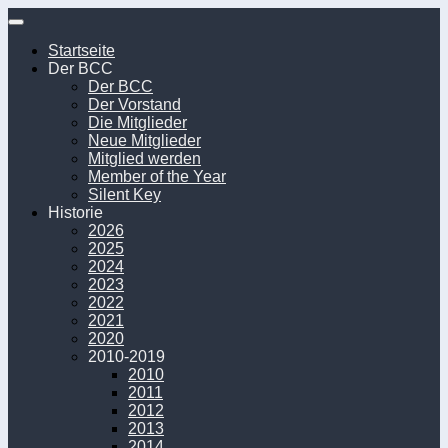
Unter
dem
Startseite
Inhalt
Der BCC
Der BCC
Der Vorstand
Die Mitglieder
Neue Mitglieder
Mitglied werden
Member of the Year
Silent Key
Historie
2026
2025
2024
2023
2022
2021
2020
2010-2019
2010
2011
2012
2013
2014