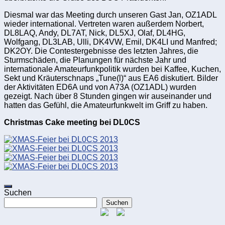
Diesmal war das Meeting durch unseren Gast Jan, OZ1ADL
wieder international. Vertreten waren außerdem Norbert,
DL8LAQ, Andy, DL7AT, Nick, DL5XJ, Olaf, DL4HG,
Wolfgang, DL3LAB, Ulli, DK4VW, Emil, DK4LI und Manfred;
DK2OY. Die Contestergebnisse des letzten Jahres, die
Sturmschäden, die Planungen für nächste Jahr und
internationale Amateurfunkpolitik wurden bei Kaffee, Kuchen,
Sekt und Kräuterschnaps „Tune(l)“ aus EA6 diskutiert. Bilder
der Aktivitäten ED6A und von A73A (OZ1ADL) wurden
gezeigt. Nach über 8 Stunden gingen wir auseinander und
hatten das Gefühl, die Amateurfunkwelt im Griff zu haben.
Christmas Cake meeting bei DL0CS
Suchen
Suchen