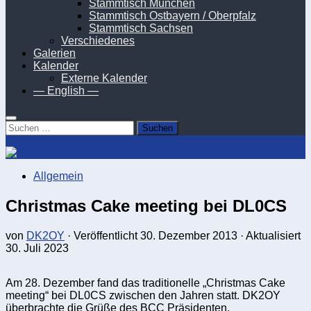
Stammtisch München
Stammtisch Ostbayern / Oberpfalz
Stammtisch Sachsen
Verschiedenes
Galerien
Kalender
Externe Kalender
— English —
Suchen
nach:
Allgemein
Christmas Cake meeting bei DL0CS
von
DK2OY
· Veröffentlicht
30. Dezember 2013
· Aktualisiert
30. Juli 2023
Am 28. Dezember fand das traditionelle „Christmas Cake
meeting“ bei DL0CS zwischen den Jahren statt. DK2OY
überbrachte die Grüße des BCC Präsidenten.