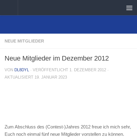
Unter dem Inhalt
NEUE MITGLIEDER
Neue Mitglieder im Dezember 2012
VON
DL8DYL
· VERÖFFENTLICHT
1. DEZEMBER 2012
·
AKTUALISIERT
19. JANUAR 2023
Zum Abschluss des (Contest-)Jahres 2012 freue ich mich sehr,
Euch noch einmal fünf neue Mitglieder vorstellen zu können.