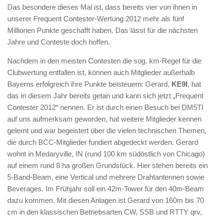
Das besondere dieses Mal ist, dass bereits vier von ihnen in
unserer Frequent Contester-Wertung 2012 mehr als fünf
Millionen Punkte geschafft haben. Das lässt für die nächsten
Jahre und Conteste doch hoffen.
Nachdem in den meisten Contesten die sog. km-Regel für die
Clubwertung entfallen ist, können auch Mitglieder außerhalb
Bayerns erfolgreich ihre Punkte beisteuern: Gerard,
KE9I
, hat
das in diesem Jahr bereits getan und kann sich jetzt „Frequent
Contester 2012“ nennen. Er ist durch einen Besuch bei DM5TI
auf uns aufmerksam geworden, hat weitere Mitglieder kennen
gelernt und war begeistert über die vielen technischen Themen,
die durch BCC-Mitglieder fundiert abgedeckt werden. Gerard
wohnt in Medaryville, IN (rund 100 km südöstlich von Chicago)
auf einem rund 8 ha großen Grundstück. Hier stehen bereits ein
5-Band-Beam, eine Vertical und mehrere Drahtantennen sowie
Beverages. Im Frühjahr soll ein 42m-Tower für den 40m-Beam
dazu kommen. Mit diesen Anlagen ist Gerard von 160m bis 70
cm in den klassischen Betriebsarten CW, SSB und RTTY qrv,