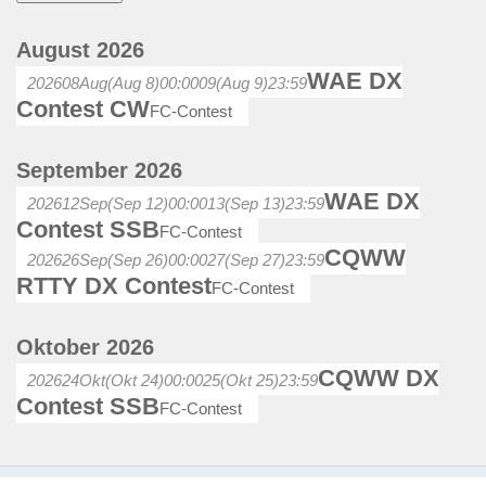
August 2026
WAE DX
2026
08
Aug
(Aug 8)
00:00
09
(Aug 9)
23:59
Contest CW
FC-Contest
September 2026
WAE DX
2026
12
Sep
(Sep 12)
00:00
13
(Sep 13)
23:59
Contest SSB
FC-Contest
CQWW
2026
26
Sep
(Sep 26)
00:00
27
(Sep 27)
23:59
RTTY DX Contest
FC-Contest
Oktober 2026
CQWW DX
2026
24
Okt
(Okt 24)
00:00
25
(Okt 25)
23:59
Contest SSB
FC-Contest