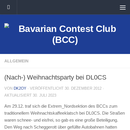
Unter dem Inhalt
ALLGEMEIN
(Nach-) Weihnachtsparty bei DL0CS
VON
DK2OY
· VERÖFFENTLICHT
30. DEZEMBER 2012
·
AKTUALISIERT
30. JULI 2023
Am 29.12. traf sich die Extrem_Nordsektion des BCCs zum
traditionellem Weihnachtskaffeeklatsch bei DL0CS. Die Straßen
waren schnee- und eisfrei, so gab es eine große Beteiligung.
Den Weg nach Scheggerott über gefüllte Autobahnen hatten