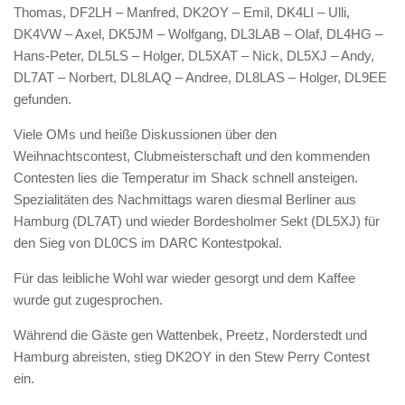
Thomas, DF2LH – Manfred, DK2OY – Emil, DK4LI – Ulli,
DK4VW – Axel, DK5JM – Wolfgang, DL3LAB – Olaf, DL4HG –
Hans-Peter, DL5LS – Holger, DL5XAT – Nick, DL5XJ – Andy,
DL7AT – Norbert, DL8LAQ – Andree, DL8LAS – Holger, DL9EE
gefunden.
Viele OMs und heiße Diskussionen über den
Weihnachtscontest, Clubmeisterschaft und den kommenden
Contesten lies die Temperatur im Shack schnell ansteigen.
Spezialitäten des Nachmittags waren diesmal Berliner aus
Hamburg (DL7AT) und wieder Bordesholmer Sekt (DL5XJ) für
den Sieg von DL0CS im DARC Kontestpokal.
Für das leibliche Wohl war wieder gesorgt und dem Kaffee
wurde gut zugesprochen.
Während die Gäste gen Wattenbek, Preetz, Norderstedt und
Hamburg abreisten, stieg DK2OY in den Stew Perry Contest
ein.