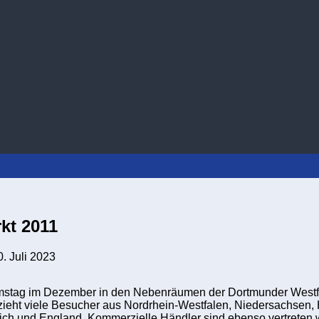
kt 2011
0. Juli 2023
mstag im Dezember in den Nebenräumen der Dortmunder Westfalen
zieht viele Besucher aus Nordrhein-Westfalen, Niedersachsen
ich und England. Kommerzielle Händler sind ebenso vertreten w