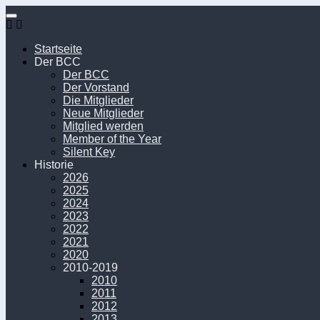
Unter
dem
Inhalt
Startseite
Der BCC
Der BCC
Der Vorstand
Die Mitglieder
Neue Mitglieder
Mitglied werden
Member of the Year
Silent Key
Historie
2026
2025
2024
2023
2022
2021
2020
2010-2019
2010
2011
2012
2013