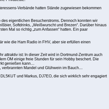
te Interessens-Verbände hatten Stände zugewiesen bekommen
b des eigentlichen Besucherstroms. Dennoch konnten wir
ier, Softdrinks, „Weißwurscht und Brezen“. Darüber hinaus
en Mal so richtig „zum Anfassen“ hatten. Ein paar
är wie die Ham Radio in FHV, aber sie erfüllen einen
ttraktiv ist: In dieser Zeit wird in Dortmund-Zentrum auch
em OM einige freie Stunden für sein Hobby beschert. Die
arkt genießen kann…
en, verbrannten Mandel und Glühwein im Bauch…
, DL5KUT und Markus, DJ7EO, die sich wirklich sehr engagiert