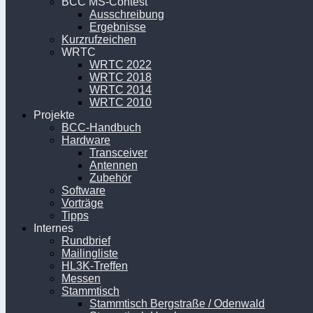
BCC MS-Contest
Ausschreibung
Ergebnisse
Kurzrufzeichen
WRTC
WRTC 2022
WRTC 2018
WRTC 2014
WRTC 2010
Projekte
BCC-Handbuch
Hardware
Transceiver
Antennen
Zubehör
Software
Vorträge
Tipps
Internes
Rundbrief
Mailingliste
HL3K-Treffen
Messen
Stammtisch
Stammtisch Bergstraße / Odenwald