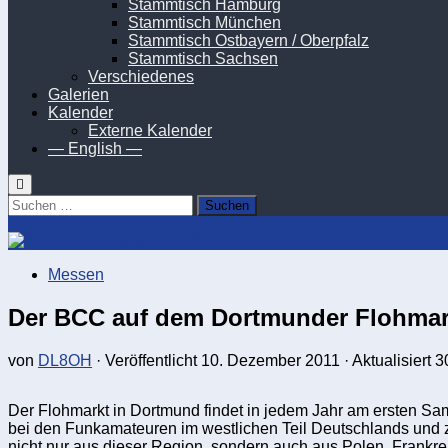
Stammtisch Hamburg
Stammtisch München
Stammtisch Ostbayern / Oberpfalz
Stammtisch Sachsen
Verschiedenes
Galerien
Kalender
Externe Kalender
— English —
Suchen
nach:
Messen
Der BCC auf dem Dortmunder Flohmar
von
DL8OH
· Veröffentlicht
10. Dezember 2011
· Aktualisiert
3
Der Flohmarkt in Dortmund findet in jedem Jahr am ersten Sa
bei den Funkamateuren im westlichen Teil Deutschlands und 
nicht nur aus dieser Region, sondern auch aus Polen, Frankre