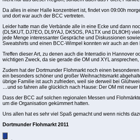
Da alles in einer Halle konzentriert ist, findet von 09:00h 
und dort war auch der BCC vertreten.
Leider hatte man die Verbände alle in eine Ecke und dann no
(DL5KUT, DJ7EO, DL9YAJ, DK5OS, PA1TX und DL8OH) viele Be
jede Menge interessanter Gespräche und Diskussionen sowie v
Sweatshirts und einen BCC-Wimpel konnten wir auch an den 
Treffen dieser Art, zu denen auch die Interradio in Hannover 
wichtigen Zweck, da sie gerade die OM und XYL ansprechen, d
Zudem hat der Dortmunder Flohmarkt noch einen besonderen Asp
ein besonders schöner und großer Weihnachtsmarkt abgehalten
übrige Familie ist auch zufrieden, weil sie derweil bei Gl
…und so fahren alle glücklich nach Hause: Der OM mit neue
Dass der BCC auf solchen regionalen Messen und Flohmärkten 
um die Organisation gekümmert hatten.
Uns allen hat es sehr viel Spaß gemacht und wenn nichts daz
Dortmunder Flohmarkt 2011