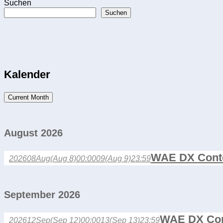
Suchen
Suchen
Kalender
Current Month
August 2026
WAE DX Cont
2026
08
Aug
(Aug 8)
00:00
09
(Aug 9)
23:59
September 2026
WAE DX Con
2026
12
Sep
(Sep 12)
00:00
13
(Sep 13)
23:59