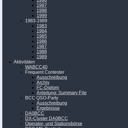
1996
1997
1998
1999
1983-1989
1983
1984
1985
1986
1987
1988
1989
Aktivitäten
WABCC40
Frequent Contester
Ausschreibung
Archiv
FC-Diplom
Anleitung: Summary File
BCC QSO-Party
Ausschreibung
Ergebnisse
DA0BCC
DX-Cluster DA0BCC
Operator- und Stationsbörse