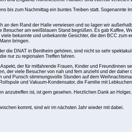
morgens bis zum Nachmittag ein buntes Treiben statt. Sogenann
ch an den Rand der Halle verwiesen und so lagen wir außerhal
sucher am weißblauen Stand begrüßen. Es gab Kaffee, Weißb
iele bekannte und unbekannte Gesichter, die den BCC zum erst
Mann bringen.
oder die DNAT in Bentheim gehören, sind nicht so sehr spektakul
ie nur zu regionalen Treffen fahren.
ekt, der für mitfahrende Frauen, Kinder und Freundinnen sehr a
, der viele Besucher von nah und fern anzieht und der daher d
ühwein und Punsch stimmungsvolle Stunden auf dem Weihnachtsm
r Rollspule und Vakuum-Kondensator, die Familie mit Lebkuch
anzutreffen ist, ist gern gesehen. Herzlichen Dank an Holger
wischen kommt, sind wir im nächsten Jahr wieder mit dabei.