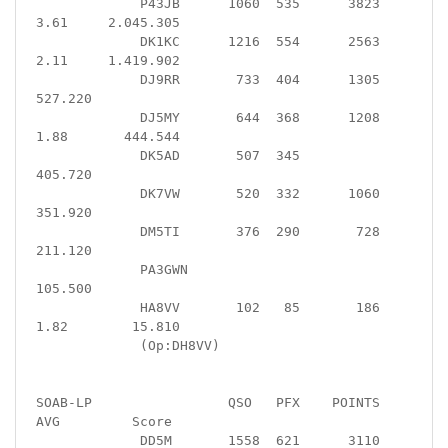
             P43JB      1060  535      3823  
3.61     2.045.305

             DK1KC      1216  554      2563  
2.11     1.419.902

             DJ9RR       733  404      1305             
527.220

             DJ5MY       644  368      1208  
1.88       444.544

             DK5AD       507  345                       
405.720

             DK7VW       520  332      1060             
351.920

             DM5TI       376  290       728             
211.120

             PA3GWN                                     
105.500

             HA8VV       102   85       186  
1.82        15.810

             (Op:DH8VV)

SOAB-LP                 QSO   PFX    POINTS   
AVG         Score

             DD5M       1558  621      3110  