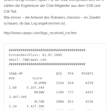
zählen die Ergebnisse der Club Mitglieder aus dem SSB und
CW Teil.
Wie immer – die Antwort des Roboters checken – im Zweifel
schauen, ob das Log angekommen ist.
http://www.cqwpx.com/logs_received_cw.htm
#######################################

Einsendeschluss: 01.07.2009           

email: CW@cqwpx.com                   

#######################################

SOAB-HP                 QSO   PFX    POINTS   
AVG         Score

             DL1MGB     2334  816      6259  
2.68     5.107.344

             DK3WW      1784  777      4437           
3.447.549

             DL7ON      1886  811      4226  
2.24     3.427.286
