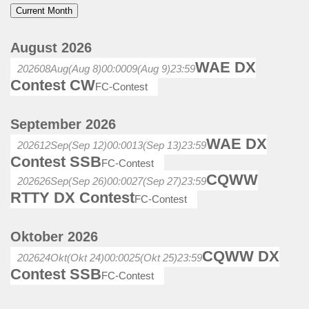
Current Month
August 2026
WAE DX
2026
08
Aug
(Aug 8)
00:00
09
(Aug 9)
23:59
Contest CW
FC-Contest
September 2026
WAE DX
2026
12
Sep
(Sep 12)
00:00
13
(Sep 13)
23:59
Contest SSB
FC-Contest
CQWW
2026
26
Sep
(Sep 26)
00:00
27
(Sep 27)
23:59
RTTY DX Contest
FC-Contest
Oktober 2026
CQWW DX
2026
24
Okt
(Okt 24)
00:00
25
(Okt 25)
23:59
Contest SSB
FC-Contest