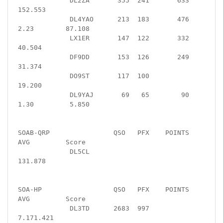
             DL2ZA       355  241       633             
152.553

             DL4YAO      213  183       476  
2.23        87.108

             LX1ER       147  122       332              
40.504

             DF9DD       153  126       249              
31.374

             DO9ST       117  100                        
19.200

             DL9YAJ       69   65        90  
1.30         5.850

SOAB-QRP                QSO   PFX    POINTS   
AVG         Score

             DL5CL                                      
131.878

SOA-HP                  QSO   PFX    POINTS   
AVG         Score

             DL3TD      2683  997                     
7.171.421
