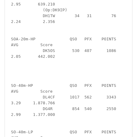
2.95       639.210

             (Op:DK9IP)

             DH1TW        34   31        76  
2.24         2.356

SOA-20m-HP              QSO   PFX    POINTS   
AVG         Score

             DK5OS       530  407      1086  
2.05       442.002

SO-40m-HP               QSO   PFX    POINTS   
AVG         Score

             DL4CF      1017  562      3343  
3.29     1.878.766

             DG4R        854  540      2550  
2.99     1.377.000

SO-40m-LP               QSO   PFX    POINTS   