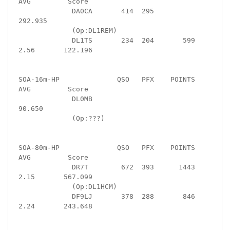
AVG         Score

             DA0CA       414  295                       
292.935

             (Op:DL1REM)

             DL1TS       234  204       599  
2.56       122.196

SOA-16m-HP              QSO   PFX    POINTS   
AVG         Score

             DL0MB                                       
90.650

             (Op:???)

SOA-80m-HP              QSO   PFX    POINTS   
AVG         Score

             DR7T        672  393      1443  
2.15       567.099

             (Op:DL1HCM)

             DF9LJ       378  288       846  
2.24       243.648
