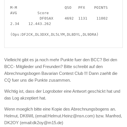
M-M                     QSO   PFX    POINTS   
AVG         Score

             DF0SAX     4692  1131    11002  
2.34    12.443.262

(Ops:DF2CK,DL3DXX,DL5LYM,DL8DYL,DL9DRA)

Vielleicht gibt es ja noch mehr Punkte fuer den BCC? Bei den
BCC- Mitglieder und Freunden? Bitte schreibt auf den
Abrechnungsbogen Bavarian Contest Club !!! Dann zaehlt die
CQ fuer uns die Punkte zusammen.
Wichtig ist, dass der Logroboter eine Antwort geschickt hat und
das Log akzeptiert hat.
Wenn moeglich bitte eine Kopie des Abrechnungsbogens an.
Helmut, DK6WL (email:Helmut.Heinz@nsn.com) bzw. Manfred,
DK2OY (email:dk2oy@m15.de)