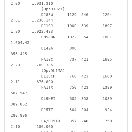
2.00     1.931.310

             (Op:DJ0ZY)

             DJ8EW      1129  546      2264  
2.01     1.236.144

             DJ1OJ      1000  539      1897  
1.90     1.022.483

             DM5JBN     1022  354      1881           
1.004.454

             DL4ZA       890                            
856.425

             HA1BC       737  421      1685  
2.29       709.385

             (Op:DL1MAJ)

             DL1SCH      760  423      1600  
2.11       676.800

             PA1TX       750  423      1389             
587.547

             DL9NEI      605  358      1089             
389.862

             DJ5TT       504  304       924             
280.896

             EA/DJ5IR    357  240       750  
2.10       180.000
