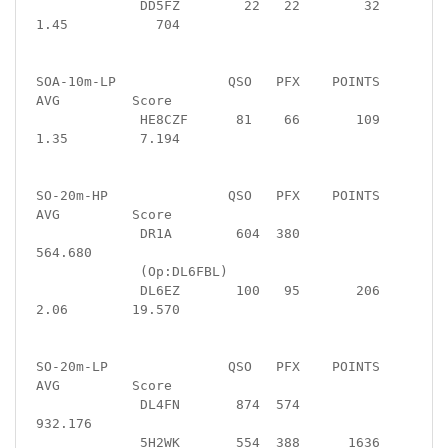
             DD5FZ        22   22        32  
1.45           704

SOA-10m-LP              QSO   PFX    POINTS   
AVG         Score

             HE8CZF      81    66       109  
1.35         7.194

SO-20m-HP               QSO   PFX    POINTS   
AVG         Score

             DR1A        604  380                       
564.680

             (Op:DL6FBL)

             DL6EZ       100   95       206  
2.06        19.570

SO-20m-LP               QSO   PFX    POINTS   
AVG         Score

             DL4FN       874  574                       
932.176

             5H2WK       554  388      1636  