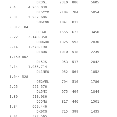
             DK3GI      2310  886      5605  
2.4      4.966.030

             DL5YYM     2184  784      5054  
2.31     3.987.606

             SM6CNN     1841  832                     
3.317.184

             DJ3WE      1555  623      3450  
2.22     2.149.350

             DH0GHU     1325  593      2830  
2.14     1.678.190

             DL8UAT     1010  518      2239           
1.159.802

             DL5JS       953  517      2042  
2.14     1.055.714

             DL1NEO      952  564      1852           
1.044.528

             OE2VEL      794  516      1786  
2.25       921 576

             DL5MX       975  494      1844  
1.89       910.936

             DJ5MW       817  446      1501  
1.84       669.446

             DK6CQ       715  399      1435  
2.01       572.565
