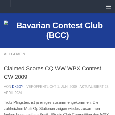
Unter dem Inhalt
ALLGEMEIN
Claimed Scores CQ WW WPX Contest
CW 2009
VON
DK2OY
· VERÖFFENTLICHT
1. JUNI 2009
· AKTUALISIERT
23.
APRIL 2024
Trotz Pfingsten, ist ja einiges zusammengekommen. Die
zahlreichen Multi Op Stationen zeigen wieder, zusammen
funken bringt einfach Spaß. Für die Club Competition des WPX