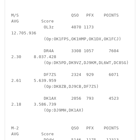
M/S                     QSO   PFX    POINTS   
AVG         Score

             OL3z       4070 1173                    
12.705.936

             (Op:OK1FPS,OK1HMP,OK1DX,OK1FCJ)

             DR4A       3308 1057      7604  
2.30     8.037.428

             (Op:DK5PD,DK9VZ,DJ9KM,DL6WT,DC8SG)

             DF7ZS      2324  929      6071  
2.61     5.639.959

             (Op:DK8ZB,DJ9CB,DF7ZS)

             DK1AX      2056  793      4523  
2.18     3.586.739

             (Op:DJ9MH,DK1AX)

M-2                     QSO   PFX    POINTS   
AVG         Score

             DQ4W       5146  1175    12313  