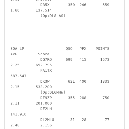
             DR5X        350  246       559  
1.60       137.514

             (Op:DL8LAS) 

SOA-LP                  QSO   PFX    POINTS   
AVG         Score

             DG7RO      699   415      1573  
2.25       652.795

             PA1TX                                      
587.547

             DK3W        621  400      1333  
2.15       533.200

             (Op:DL6MHW)

             DF9ZP       355  268       750  
2.11       201.000

             DF2LH                                      
141.910

             DL2MLU       31   28        77  
2.48         2.156
