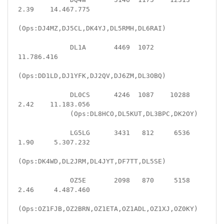
2.39    14.467.775

(Ops:DJ4MZ,DJ5CL,DK4YJ,DL5RMH,DL6RAI)

             DL1A       4469  1072                   
11.786.416

(Ops:DD1LD,DJ1YFK,DJ2QV,DJ6ZM,DL3OBQ)

             DL0CS      4246  1087    10288  
2.42    11.183.056

             (Ops:DL8HCO,DL5KUT,DL3BPC,DK2OY)

             LG5LG      3431   812     6536  
1.90     5.307.232

(Ops:DK4WD,DL2JRM,DL4JYT,DF7TT,DL5SE)

             OZ5E       2098   870     5158  
2.46     4.487.460

(Ops:OZ1FJB,OZ2BRN,OZ1ETA,OZ1ADL,OZ1XJ,OZ0KY)
