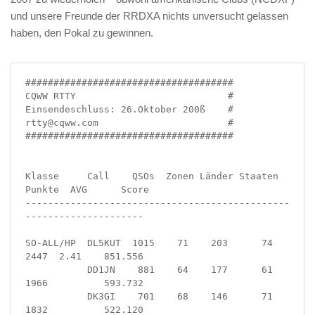
und unsere Freunde der RRDXA nichts unversucht gelassen
haben, den Pokal zu gewinnen.
#####################################

CQWW RTTY                           #

Einsendeschluss: 26.Oktober 200ß    #

rtty@cqww.com                       #

#####################################

Klasse     Call    QSOs  Zonen Länder Staaten 
Punkte  AVG      Score

-----------------------------------------------
---------------------

SO-ALL/HP  DL5KUT  1015    71    203      74    
2447  2.41    851.556

           DD1JN    881    64    177      61    
1966          593.732

           DK3GI    701    68    146      71    
1832          522.120
