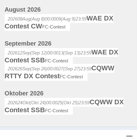
August 2026
WAE DX
2026
08
Aug
(Aug 8)
00:00
09
(Aug 9)
23:59
Contest CW
FC-Contest
September 2026
WAE DX
2026
12
Sep
(Sep 12)
00:00
13
(Sep 13)
23:59
Contest SSB
FC-Contest
CQWW
2026
26
Sep
(Sep 26)
00:00
27
(Sep 27)
23:59
RTTY DX Contest
FC-Contest
Oktober 2026
CQWW DX
2026
24
Okt
(Okt 24)
00:00
25
(Okt 25)
23:59
Contest SSB
FC-Contest