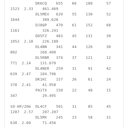
           DK6CQ    655    66    180      57    
1523  2.33    461.469

           DL5MEV   629    55    130      52    
1644          389.628

           DJ8QP    470    61    152      68    
1161          326.241

           DD5FZ    483    45    131      39    
1052  2.18    226.180

           DL4NN    341    44    126      30     
802          160.400

           DL5RBR   374    37    121      12     
771  2.14    131.070

           DL4NER   259    31     91      42     
639  2.47    104.796

           DK1KC    157    26     61      24     
378  2.41     41.958

           PA1TX    150    22     48      15     
347           29.495  

SO-HP/20m  DL4CF    501    31     85      45    
1287  2.57    207.207

           DL5MX    245    23     58      31     
638  2.60     71.456
