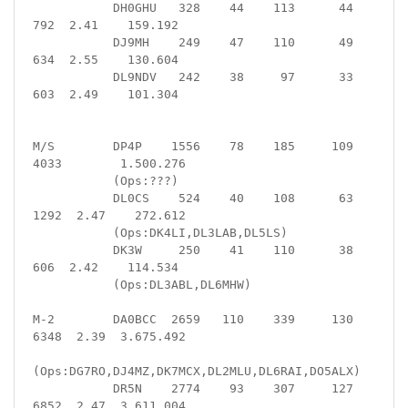
           DH0GHU   328    44    113      44     
792  2.41    159.192

           DJ9MH    249    47    110      49     
634  2.55    130.604

           DL9NDV   242    38     97      33     
603  2.49    101.304

M/S        DP4P    1556    78    185     109    
4033        1.500.276

           (Ops:???)

           DL0CS    524    40    108      63    
1292  2.47    272.612

           (Ops:DK4LI,DL3LAB,DL5LS)

           DK3W     250    41    110      38     
606  2.42    114.534

           (Ops:DL3ABL,DL6MHW)

M-2        DA0BCC  2659   110    339     130    
6348  2.39  3.675.492

(Ops:DG7RO,DJ4MZ,DK7MCX,DL2MLU,DL6RAI,DO5ALX)

           DR5N    2774    93    307     127    
6852  2.47  3.611.004
