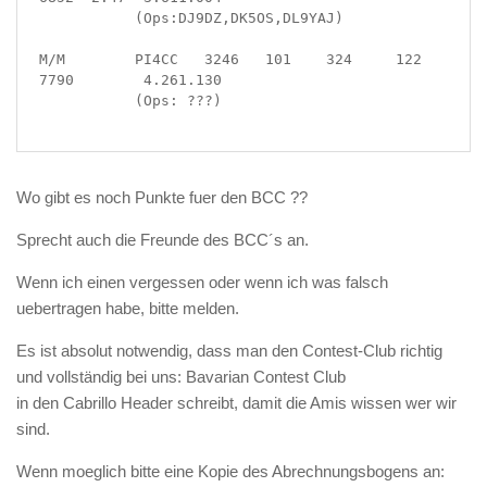
           (Ops:DJ9DZ,DK5OS,DL9YAJ)

M/M        PI4CC   3246   101    324     122    
7790        4.261.130

           (Ops: ???)

Wo gibt es noch Punkte fuer den BCC ??
Sprecht auch die Freunde des BCC´s an.
Wenn ich einen vergessen oder wenn ich was falsch
uebertragen habe, bitte melden.
Es ist absolut notwendig, dass man den Contest-Club richtig
und vollständig bei uns: Bavarian Contest Club
in den Cabrillo Header schreibt, damit die Amis wissen wer wir
sind.
Wenn moeglich bitte eine Kopie des Abrechnungsbogens an: