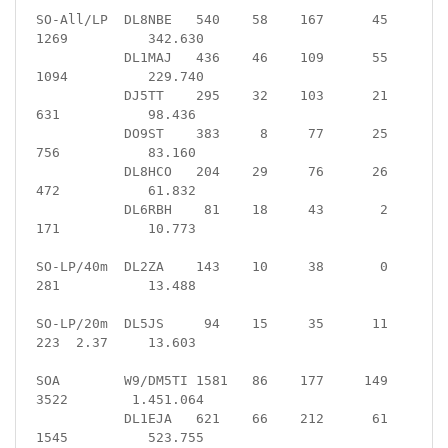
SO-All/LP  DL8NBE   540    58    167      45    
1269          342.630

           DL1MAJ   436    46    109      55    
1094          229.740

           DJ5TT    295    32    103      21     
631           98.436

           DO9ST    383     8     77      25     
756           83.160

           DL8HCO   204    29     76      26     
472           61.832

           DL6RBH    81    18     43       2     
171           10.773

SO-LP/40m  DL2ZA    143    10     38       0     
281           13.488

SO-LP/20m  DL5JS     94    15     35      11     
223  2.37     13.603

SOA        W9/DM5TI 1581   86    177     149    
3522        1.451.064

           DL1EJA   621    66    212      61    
1545          523.755
