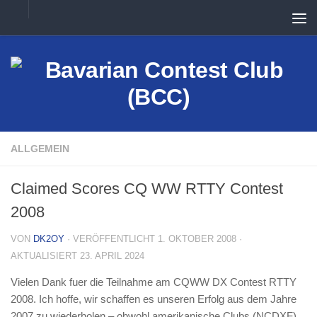
Unter dem Inhalt
ALLGEMEIN
Claimed Scores CQ WW RTTY Contest
2008
VON
DK2OY
· VERÖFFENTLICHT
1. OKTOBER 2008
·
AKTUALISIERT
23. APRIL 2024
Vielen Dank fuer die Teilnahme am CQWW DX Contest RTTY
2008. Ich hoffe, wir schaffen es unseren Erfolg aus dem Jahre
2007 zu wiederholen – obwohl amerikanische Clubs (NCDXF)