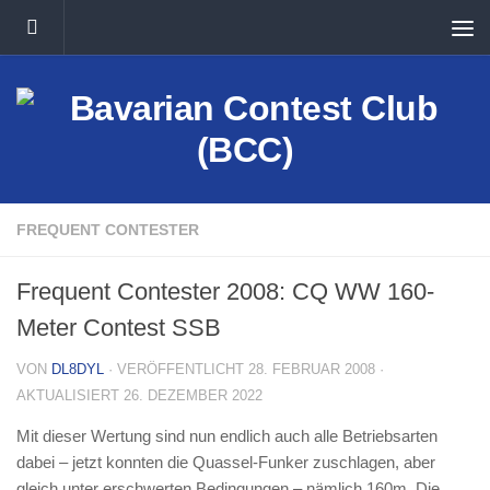
Unter dem Inhalt
FREQUENT CONTESTER
Frequent Contester 2008: CQ WW 160-
Meter Contest SSB
VON
DL8DYL
· VERÖFFENTLICHT
28. FEBRUAR 2008
·
AKTUALISIERT
26. DEZEMBER 2022
Mit dieser Wertung sind nun endlich auch alle Betriebsarten
dabei – jetzt konnten die Quassel-Funker zuschlagen, aber
gleich unter erschwerten Bedingungen – nämlich 160m. Die