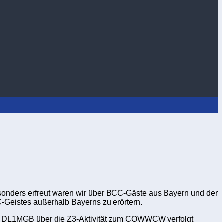
Besonders erfreut waren wir über BCC-Gäste aus Bayern und der
-Geistes außerhalb Bayerns zu erörtern.
von DL1MGB über die Z3-Aktivität zum CQWWCW verfolgt