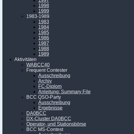
1997
1998
1999
1983-1989
1983
1984
1985
1986
1987
1988
1989
Aktivitäten
WABCC40
Frequent Contester
Ausschreibung
Archiv
FC-Diplom
Anleitung: Summary File
BCC QSO-Party
Ausschreibung
Ergebnisse
DA0BCC
DX-Cluster DA0BCC
Operator- und Stationsbörse
BCC MS-Contest