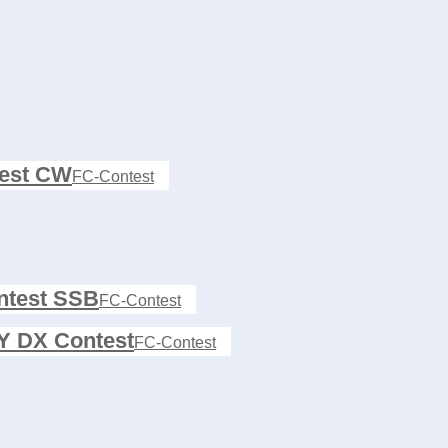
est CW
FC-Contest
test SSB
FC-Contest
 DX Contest
FC-Contest