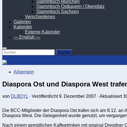
Stammtisch München
Stammtisch Ostbayern / Oberpfalz
Stammtisch Sachsen
Verschiedenes
Galerien
Kalender
Externe Kalender
— English —
Suchen
nach:
Allgemein
Diaspora Ost und Diaspora West trafe
von
DL8DYL
· Veröffentlicht
9. Dezember 2007
· Aktualisiert
30
Die BCC-Mitglieder der Diaspora Ost trafen sich am 8.12. an 
Diaspora West. Die Gelegenheit wurde genutzt, um vergangene
Nach einem gemütlichen Kaffeetrinken mit original Dresdne