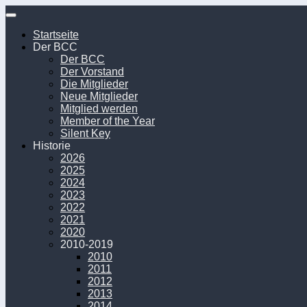
Unter
dem
Startseite
Inhalt
Der BCC
Der BCC
Der Vorstand
Die Mitglieder
Neue Mitglieder
Mitglied werden
Member of the Year
Silent Key
Historie
2026
2025
2024
2023
2022
2021
2020
2010-2019
2010
2011
2012
2013
2014