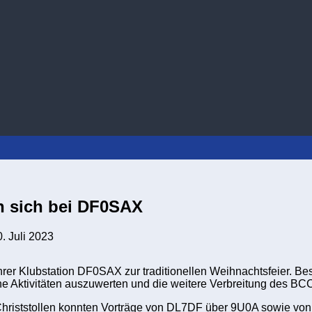
n sich bei DF0SAX
. Juli 2023
ihrer Klubstation DF0SAX zur traditionellen Weihnachtsfeier. 
 Aktivitäten auszuwerten und die weitere Verbreitung des BCC
r Christstollen konnten Vorträge von DL7DF über 9U0A sowie 