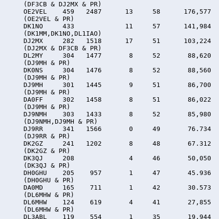
     (DF3CB & DJ2MX & PR)

     OE2VEL    459   2487      13     58      176,577

     (OE2VEL & PR)

     DK1NO     433             11     57      141,984

     (DK1MM,DK1NO,DL1IAO)

     DJ2MX     282   1518      17     51      103,224

     (DJ2MX & DF3CB & PR)

     DL2MY     304   1477       8     52       88,620

     (DJ9MH & PR)

     DK0NS     304   1476       8     52       88,560

     (DJ9MH & PR)

     DJ9MH     301   1445       9     51       86,700

     (DJ9MH & PR)

     DA0FF     302   1458       8     51       86,022

     (DJ9MH & PR)

     DJ9NMH    303   1433       8     52       85,980

     (DJ9NMH,DJ9MH & PR)

     DJ9RR     341   1566       0     49       76.734

     (DJ9RR & PR)

     DK2GZ     241   1202       8     48       67.312

     (DK2GZ & PR)

     DK3QJ     208              4     46       50,050

     (DK3QJ & PR)

     DH0GHU    205    957       1     47       45.936

     (DH0GHU & PR)

     DA0MD     165    711       1     42       30.573

     (DL6MHW & PR)

     DL6MHW    124    619       4     41       27,855

     (DL6MHW & PR)

     DL3ABL    119    554       1     35       19.944
