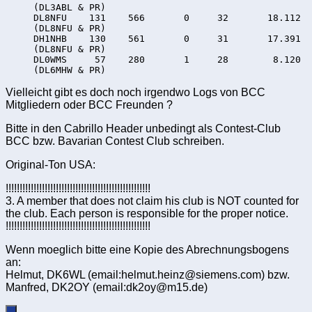
     (DL3ABL & PR)

     DL8NFU    131    566       0     32       18.112

     (DL8NFU & PR)

     DH1NHB    130    561       0     31       17.391

     (DL8NFU & PR)

     DL0WMS     57    280       1     28        8.120

Vielleicht gibt es doch noch irgendwo Logs von BCC
Mitgliedern oder BCC Freunden ?
Bitte in den Cabrillo Header unbedingt als Contest-Club
BCC bzw. Bavarian Contest Club schreiben.
Original-Ton USA:
!!!!!!!!!!!!!!!!!!!!!!!!!!!!!!!!!!!!!!!!!!!!!!!!!!!!
3. A member that does not claim his club is NOT counted for
the club. Each person is responsible for the proper notice.
!!!!!!!!!!!!!!!!!!!!!!!!!!!!!!!!!!!!!!!!!!!!!!!!!!!!
Wenn moeglich bitte eine Kopie des Abrechnungsbogens
an:
Helmut, DK6WL (email:helmut.heinz@siemens.com) bzw.
Manfred, DK2OY (email:dk2oy@m15.de)