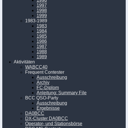
1996
1997
1998
1999
1983-1989
1983
1984
1985
1986
1987
1988
1989
Aktivitäten
WABCC40
Frequent Contester
Ausschreibung
Archiv
FC-Diplom
Anleitung: Summary File
BCC QSO-Party
Ausschreibung
Ergebnisse
DA0BCC
DX-Cluster DA0BCC
Operator- und Stationsbörse