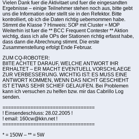
Vielen Dank fuer die Aktivitaet und fuer die eingesandten
Ergebnisse – einige Teilnehmer stehen noch aus, bitte gebt
uns die Information oder stellt sie in den Refektor. Bitte
kontrolliert, ob ich die Daten richtig uebernommen habe.
Stimmt die Klasse ? Hinweis: SOP mit Cluster = MOP
Weiterhin ist fuer die ** BCC Frequent Contester ** Aktion
wichtig, dass ich alle OPs der Stationen richtig erfasst habe,
dass dann die Abrechnung stimmt. Die erste
Zusammenstellung erfolgt Ende Februar.
ZUM CQ-ROBOTER:
BIITE ACHTET DARAUF, WELCHE ANTWORT IHR
ERHALTET – ER MACHT EVENTUELL VORSCHLAEGE
ZUR VERBESSERUNG. WICHTIG IST: ES MUSS EINE
ANTWORT KOMMEN, WENN DAS NICHT GESCHIEHT
IST ETWAS SEHR SCHIEF GELAUFEN. Bei Problemen
kann ich versuchen zu helfen bzw. mir das Cabrillo Log
senden.
=================================
! Einsendeschluss: 28.02.2005 !
! email: 160cw@kkn.net !
=================================
* = 150W – ** = 5W