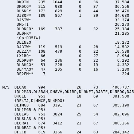
      DK9TN    235   1044       0     36       37.584

      DK6CQ*   215    988       0     37       36.556

      DL6NCY   172    829       0     44       36.476

      DJ8QP*   189    867       1     39       34.680

      DJ5IW*                                   33.374

      DM5TI                                    26.273

      DL9NCR*  169    787       0     32       25.184

      DL0FR*                                   21.285

      (Op:DJ5IW)

      DL1NEO                                   18.272

      DJ3IW*   119    519       0     28       14.532

      DL2ZA*   108    479       0     22       10,538

      LX1RQ*    66              0     27        8.964

      DL6RBH*   64    286       0     22        6.292

      DL8HCO*   51    228       0     19        4.332

      DL4YAO*   47    205       0     16        3,280

      DF2FM**    7                                224

M/S  DL0AO     994             26     73      496.737

     (DL2MAN,DL3RAH,DH8VV,DK1RP,DL9NEI,DJ3TF,DL5RDO,DJ5
     DK0EE     953             18     69      391.500

     (DF4IJ,DL4MCF,DL4MDO)

     DL1MGB    684   3391      23     67      305,190

     (DL1MGB & PR)

     DL8LAS    753   3824      25     54      302.096

     (DL8LAS & PR)

     DL6RAI    674   3412      21     67      300,256

     (DL6RAI & PR)

     DF3CB     619   3266      24     63      284,142
