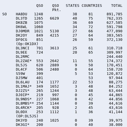
               QSO    QSO   STATES COUNTRIES    TOTAL

                      Pkt.

SO    HA8DU   1248             38     81      891,785 

      DL3TD   1265   6629      40     75      762,335

      DK8ZB   1075             36     69      627.585

      DK6WL   1060             34     72      591.798

      DJ0MDR  1021   5130      27     66      477,090

      DK2OY    849   4215      27     64      383,565

      DF0CG    851             26     59      372,130

      (Op:OK1DX)

      DL3NCI   701   3613      25     61      310.718 

      DL9EE    724             20     65      309.997

      DL2RMC                                  244.440

      DL2ZAE*  553   2642      11     55      174,372

      DL5JS    620   2889       9     50      170,451

      DL4CF    506   2480       0     64      158.720

      S59W     399              5     53      120,872

      DJ5MW    401                    53       97.944

      DL6LAU   174   1177      22     53       88,275

      DL1MAJ*  349   1652       3     48       84.252

      DJ2ZS*   265   1244       3     48       63,444

      DJ0IP*   219    997       0     45       44,865

      DL9NDS*  227   1068       0     42       44.856

      DL8MBS** 254   1144       0     39       44,616

      DL4RCK*  205    928       2     45       43,616

      DL0DX    253   1112       1     36       41,144

      (OP:DL5JS)

      DK3YD    240   1025       0     39       39,975

      DK3GI*   200              0     40       38.000
