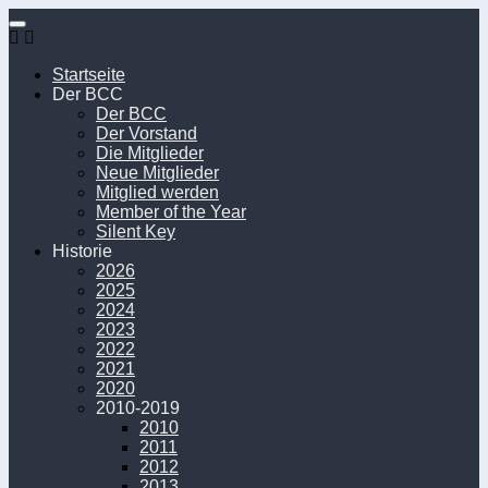
Unter
dem
Inhalt
Startseite
Der BCC
Der BCC
Der Vorstand
Die Mitglieder
Neue Mitglieder
Mitglied werden
Member of the Year
Silent Key
Historie
2026
2025
2024
2023
2022
2021
2020
2010-2019
2010
2011
2012
2013