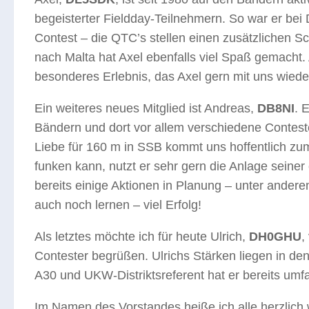
begeisterter Fieldday-Teilnehmern. So war er be
Contest – die QTC’s stellen einen zusätzlichen Sc
nach Malta hat Axel ebenfalls viel Spaß gemacht. 
besonderes Erlebnis, das Axel gern mit uns wied
Ein weiteres neues Mitglied ist Andreas,
DB8NI
. 
Bändern und dort vor allem verschiedene Contes
Liebe für 160 m in SSB kommt uns hoffentlich
funken kann, nutzt er sehr gern die Anlage seiner
bereits einige Aktionen in Planung – unter andere
auch noch lernen – viel Erfolg!
Als letztes möchte ich für heute Ulrich,
DH0GHU
,
Contester begrüßen. Ulrichs Stärken liegen in den
A30 und UKW-Distriktsreferent hat er bereits u
Im Namen des Vorstandes heiße ich alle herzlich