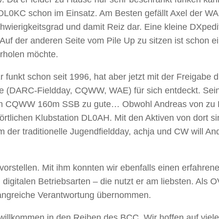
i DL0KC schon im Einsatz. Am Besten gefällt Axel der W
hwierigkeitsgrad und damit Reiz dar. Eine kleine DXpedi
Auf der anderen Seite vom Pile Up zu sitzen ist schon e
erholen möchte.
Er funkt schon seit 1996, hat aber jetzt mit der Freigabe 
te (DARC-Fieldday, CQWW, WAE) für sich entdeckt. Sei
 zum CQWW 160m SSB zu gute… Obwohl Andreas von zu
 örtlichen Klubstation DL0AH. Mit den Aktiven von dort s
m der traditionelle Jugendfieldday, achja und CW will An
 vorstellen. Mit ihm konnten wir ebenfalls einen erfahren
 digitalen Betriebsarten – die nutzt er am liebsten. Als 
mfangreiche Verantwortung übernommen.
 willkommen in den Reihen des BCC. Wir hoffen auf viele