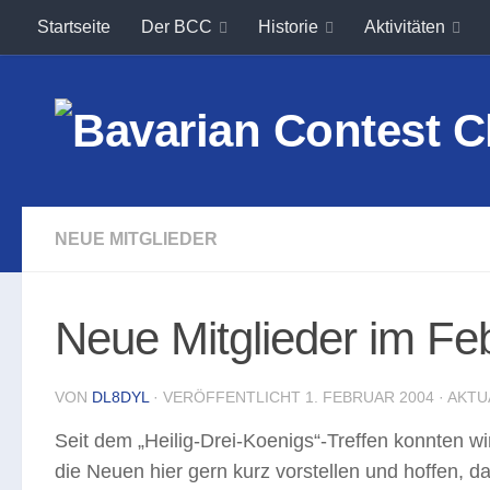
Startseite
Der BCC
Historie
Aktivitäten
Unter dem Inhalt
NEUE MITGLIEDER
Neue Mitglieder im Fe
VON
DL8DYL
· VERÖFFENTLICHT
1. FEBRUAR 2004
· AKTU
Seit dem „Heilig-Drei-Koenigs“-Treffen konnten w
die Neuen hier gern kurz vorstellen und hoffen, da