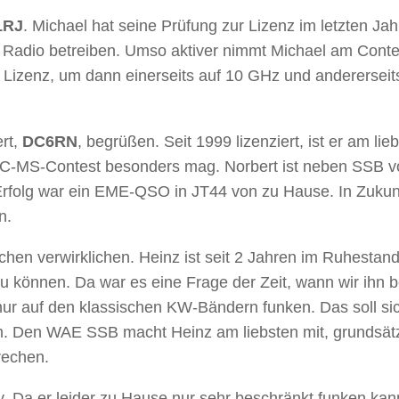
1RJ
. Michael hat seine Prüfung zur Lizenz im letzten Jah
t Radio betreiben. Umso aktiver nimmt Michael am Conte
e Lizenz, um dann einerseits auf 10 GHz und andererseits
rt,
DC6RN
, begrüßen. Seit 1999 lizenziert, ist er am lie
BCC-MS-Contest besonders mag. Norbert ist neben SSB v
r Erfolg war ein EME-QSO in JT44 von zu Hause. In Zukunf
n.
chen verwirklichen. Heinz ist seit 2 Jahren im Ruhestan
zu können. Da war es eine Frage der Zeit, wann wir ihn b
ur auf den klassischen KW-Bändern funken. Das soll si
0m. Den WAE SSB macht Heinz am liebsten mit, grundsätz
prechen.
iv. Da er leider zu Hause nur sehr beschränkt funken kann