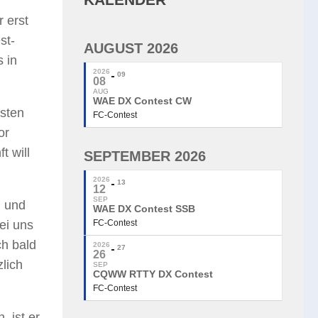
r erst
st-
AUGUST 2026
 in
2026
09
08
AUG
WAE DX Contest CW
bsten
FC-Contest
or
t will
SEPTEMBER 2026
2026
13
12
SEP
d und
WAE DX Contest SSB
ei uns
FC-Contest
ch bald
2026
27
26
lich
SEP
CQWW RTTY DX Contest
FC-Contest
, ist er