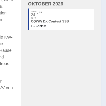
OKTOBER 2026
AE-
2026
tion
25
24
OKT
in
CQWW DX Contest SSB
FC-Contest
die KW-
ne
 Hause
ind
dreas
en
OVV von