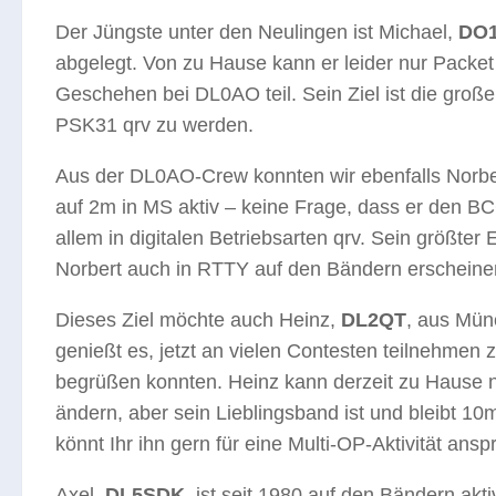
Der Jüngste unter den Neulingen ist Michael,
DO
abgelegt. Von zu Hause kann er leider nur Packe
Geschehen bei DL0AO teil. Sein Ziel ist die groß
PSK31 qrv zu werden.
Aus der DL0AO-Crew konnten wir ebenfalls Norbe
auf 2m in MS aktiv – keine Frage, dass er den 
allem in digitalen Betriebsarten qrv. Sein größte
Norbert auch in RTTY auf den Bändern erscheine
Dieses Ziel möchte auch Heinz,
DL2QT
, aus Mün
genießt es, jetzt an vielen Contesten teilnehmen 
begrüßen konnten. Heinz kann derzeit zu Hause n
ändern, aber sein Lieblingsband ist und bleibt 1
könnt Ihr ihn gern für eine Multi-OP-Aktivität ans
Axel,
DL5SDK
, ist seit 1980 auf den Bändern akt