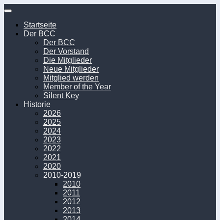
Unter
dem
Startseite
Inhalt
Der BCC
Der BCC
Der Vorstand
Die Mitglieder
Neue Mitglieder
Mitglied werden
Member of the Year
Silent Key
Historie
2026
2025
2024
2023
2022
2021
2020
2010-2019
2010
2011
2012
2013
2014