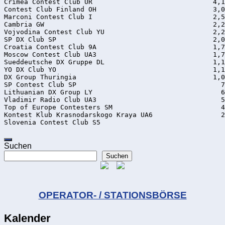
Crimea Contest Club UR                              4,1
Contest Club Finland OH                             3,0
Marconi Contest Club I                              2,5
Cambria GW                                          2,2
Vojvodina Contest Club YU                           2,2
SP DX Club SP                                       2,0
Croatia Contest Club 9A                             1,7
Moscow Contest Club UA3                             1,7
Sueddeutsche DX Gruppe DL                           1,1
YO DX Club YO                                       1,1
DX Group Thuringia                                  1,0
SP Contest Club SP                                    7
Lithuanian DX Group LY                                6
Vladimir Radio Club UA3                               5
Top of Europe Contesters SM                           4
Kontest Klub Krasnodarskogo Kraya UA6                 2
Suchen
Suchen
OPERATOR- / STATIONSBÖRSE
Kalender