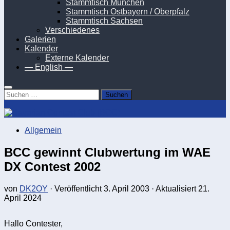
Stammtisch München
Stammtisch Ostbayern / Oberpfalz
Stammtisch Sachsen
Verschiedenes
Galerien
Kalender
Externe Kalender
— English —
Suchen
nach:
Allgemein
BCC gewinnt Clubwertung im WAE
DX Contest 2002
von
DK2OY
· Veröffentlicht
3. April 2003
· Aktualisiert
21.
April 2024
Hallo Contester,