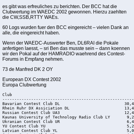
es gibt was erfreuliches zu berichten. Der BCC hat die
Clubwertung im WAEDC 2002 gewonnen. Hierzu zaehlten
die CW,SSB,RTTY WAEs.
60 Logs wurden fuer den BCC eingereicht – vielen Dank an
alle, die eingereicht haben.
Wenn der WAEDC-Auswerter Ben, DL6RAI die Pokale
anfertigen laesst, – sri Ben das musste sein – dann koennen
wir den Pokal auf der HAMRADIO waehrend des Contest-
Forums in Empfang nehmen.
73 de Manfred DK 2 OY
European DX Contest 2002
Europa Clubwertung
Club                                                   
-------------------------------------------------------
Bavarian Contest Club DL                           30,4
Rhein Ruhr DX Assiciation DL                       13,4
Russian Contest Club UA3                           12,4
Kaunas University of Technology Radio Club LY       9,2
Ukranian Contest Club UR                            6,4
YU Contest Club YU                                  5,2
Latvian Contest Club YL                             5,0